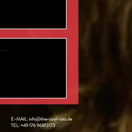
e perfekte
er Jahre
rty
E-MAIL:
info@the-cool-cats.de
TEL:
+49
176 96813173