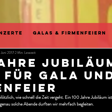
NZERTE
GALAS & FIRMENFEIERN
 Juni 2017
2 Min. Lesezeit
ARTY
FOTO SHOOTINGS & VIDEO D
Jahre Jubiläu
 für Gala un
E SWING MUSIK im Retro Pop Stil
enfeier
HE INTELLIGENZ (KI)
zlich, wie schnell die Zeit vergeht. Ein 100 Jahre Jubiläum ist
genau solche Abende durften wir mehrfach begleiten.