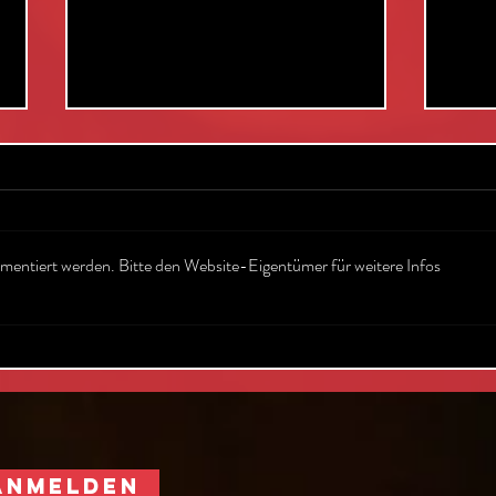
mentiert werden. Bitte den Website-Eigentümer für weitere Infos
Was ist
Di
er
eigentlich der
20
USP unserer -
Pa
m
Retropop
r
Showband?
ANMELDEN