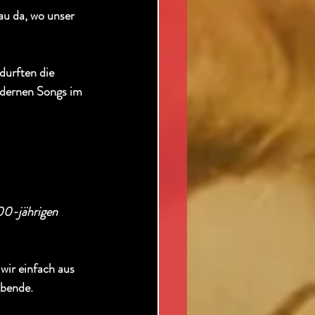
au da, wo unser 
durften die 
odernen Songs im 
00-jährigen 
ir einfach aus 
Abende.