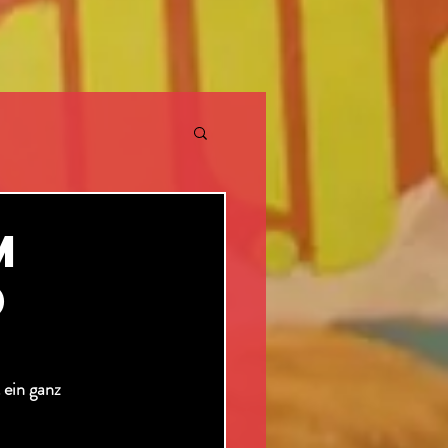
REHS
m
d
HOCHZEIT
 ein ganz 