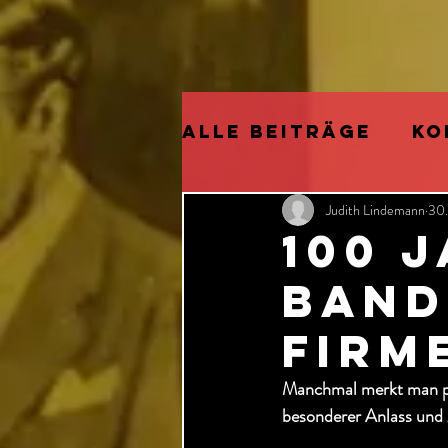
Alle Beiträge
KO
Judith Lindemann
30.
ELECTRIFIED
P
100 
Band
CHRISTMAS
NEU
Firm
CATS
KÜNSTLIC
Manchmal merkt man plöt
besonderer Anlass und 