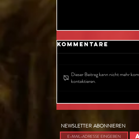
Kommentare
Dieser Beitrag kann nicht mehr kom
kontaktieren.
Weihnachtsfei
mit Liveband
statt DJ: Waru
sich immer meh
Firmen dafür
NEWSLETTER ABONNIEREN
entscheiden