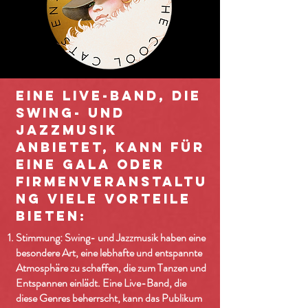
Eine Live-Band, die
Swing- und
Jazzmusik
anbietet, kann für
eine Gala oder
Firmenveranstaltu
ng viele Vorteile
bieten:
Stimmung: Swing- und Jazzmusik haben eine
besondere Art, eine lebhafte und entspannte
Atmosphäre zu schaffen, die zum Tanzen und
Entspannen einlädt. Eine Live-Band, die
diese Genres beherrscht, kann das Publikum