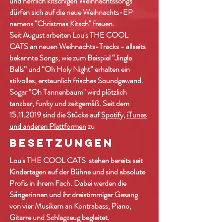
und herrlich kitschigen Weihnachtssongs
dürfen sich auf die neue Weihnachts-EP
namens "Christmas Kitsch" freuen.
Seit August arbeiten Lou's THE COOL
CATS an neuen Weihnachts-Tracks - allseits
bekannte Songs, wie zum Beispiel “Jingle
Bells” und “Oh Holy Night” erhalten ein
stilvolles, erstaunlich frisches Soundgewand.
Sogar "Oh Tannenbaum" wird plötzlich
tanzbar, funky und zeitgemäß. Seit dem
15.11.2019
sind die Stücke auf
Spotify, iTunes
und anderen Plattformen
zu
BESETZUNGEN
Lou's THE COOL CATS stehen bereits seit
Kindertagen auf der Bühne und sind absolute
Profis in ihrem Fach. Dabei werden die
Sängerinnen und ihr dreistimmiger Gesang
von vier Musikern an Kontrabass, Piano,
Gitarre und Schlagzeug begleitet.