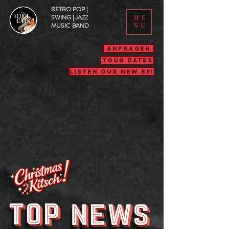
RETRO POP |
SWING | JAZZ
ME
MUSIC BAND
NU
ANFRAGEN
TOUR DATES
LISTEN OUR NEW EP!