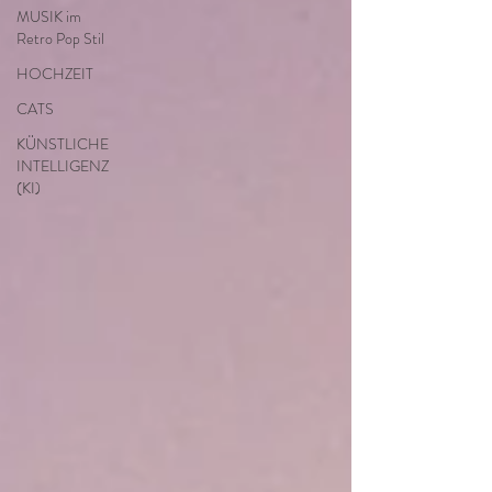
MUSIK im
Retro Pop Stil
HOCHZEIT
CATS
KÜNSTLICHE
INTELLIGENZ
(KI)