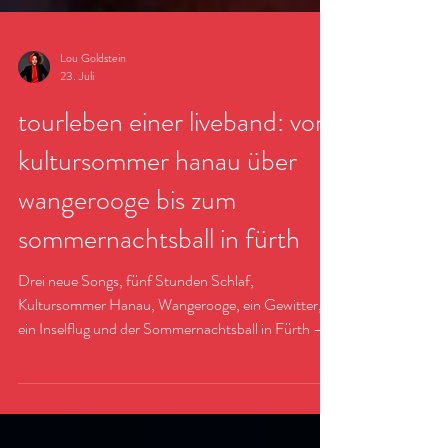
Lou Goldstein
23. Juli
tourleben einer liveband: vom
kultursommer hanau über
wangerooge bis zum
sommernachtsball in fürth
Drei neue Songs, fünf Stunden Schlaf,
Kultursommer Hanau, Wangerooge, ein Gewitter,
ein Inselflug und der Sommernachtsball in Fürth –
begleitet Lou's THE COOL CATS auf einer Tour
voller Live-Musik, verrückter Geschichten und