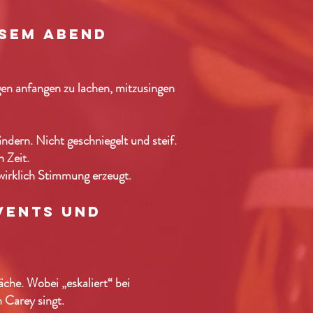
esem abend
n anfangen zu lachen, mitzusingen
dern. Nicht geschniegelt und steif.
 Zeit.
 wirklich Stimmung erzeugt.
vents und
äche. Wobei „eskaliert“ bei
 Carey singt.