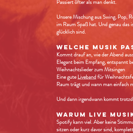
Passiert öfter als man denkt.
Unsere Mischung aus Swing, Pop, Ro
im Raum Spaß hat. Und genau das ist
glücklich sind.
welche musik pa
Kommt drauf an, wie der Abend auss
Elegant beim Empfang, entspannt bei
Weihnachtslieder zum Mitsingen
Eine gute
Liveband
für Weihnachtsfei
Raum trägt und wann man einfach ma
Und dann irgendwann kommt trotzdem
warum live musi
Spotify kann viel. Aber keine Stimm
sitzen oder kurz davor sind, kompl