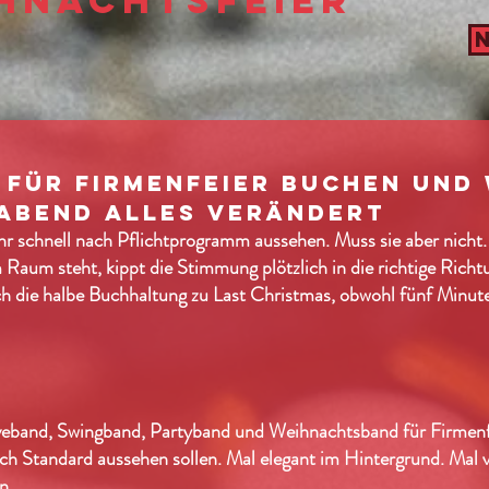
hnachtsfeier
für firmenfeier buchen und
 abend alles verändert
r schnell nach Pflichtprogramm aussehen. Muss sie aber nicht.
 Raum steht, kippt die Stimmung plötzlich in die richtige Richtu
 die halbe Buchhaltung zu Last Christmas, obwohl fünf Minute
iveband, Swingband, Partyband und
Weihnachtsband
für Firmen
ach Standard aussehen sollen. Mal elegant im Hintergrund. Mal
n.