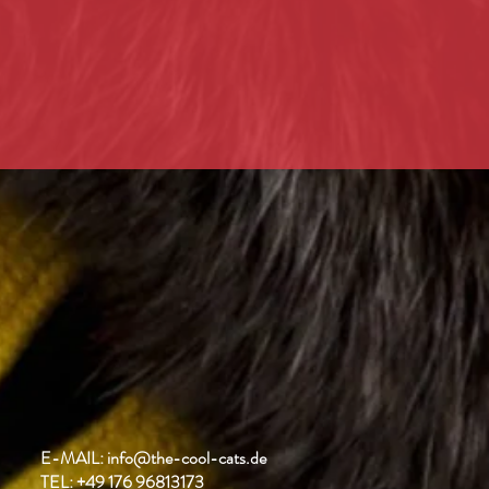
E-MAIL:
info@the-cool-cats.de
TEL:
+49
176 96813173