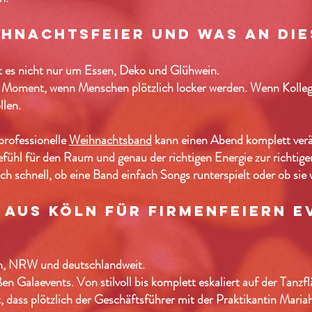
ihnachtsfeier und was an di
t es nicht nur um Essen, Deko und Glühwein.
Moment, wenn Menschen plötzlich locker werden. Wenn Kollege
llen.
professionelle
Weihnachtsband
kann einen Abend komplett verän
ühl für den Raum und genau der richtigen Energie zur richtigen
h schnell, ob eine Band einfach Songs runterspielt oder ob sie
aus köln für firmenfeiern e
ln, NRW und deutschlandweit.
n Galaevents. Von stilvoll bis komplett eskaliert auf der Tanzfl
 dass plötzlich der Geschäftsführer mit der Praktikantin Mariah