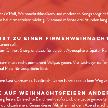
ck’n’Roll, Weihnachtsklassikern und modernen Songs sorgt dafü
 bei Firmenfeiern wichtig. Niemand möchte drei Stunden lang M
sst zu einer firmenweihnach
ehen soll.
m Dinner. Swing und Jazz für stilvolle Atmosphäre. Später Part
ern muss nicht permanent Vollgas geben. Viel wichtiger ist Ti
l Platz für Gespräche lässt.
 Last Christmas. Natürlich. Daran führt absolut kein Weg vor
k auf weihnachtsfeiern ande
ung lesen.
Eine echte Band merkt sofort, ob die Leute gerade ta
ett durchzudrehen. Genau dieses Mitgehen mit dem Abend macht