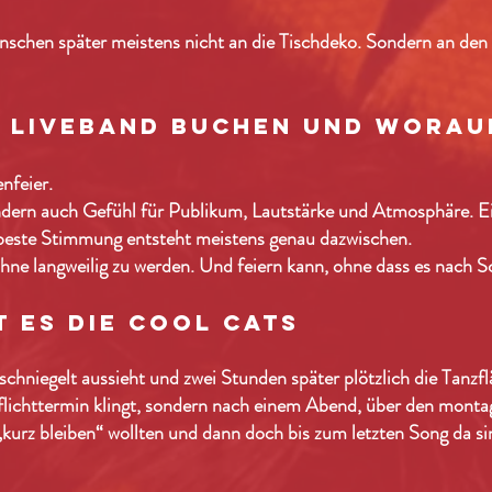
schen später meistens nicht an die Tischdeko. Sondern an den
 liveband buchen und worau
nfeier.
ondern auch Gefühl für Publikum, Lautstärke und Atmosphäre. Ein
 beste Stimmung entsteht meistens genau dazwischen.
hne langweilig zu werden. Und feiern kann, ohne dass es nach S
 es die cool cats
chniegelt aussieht und zwei Stunden später plötzlich die Tanzfläc
lichttermin klingt, sondern nach einem Abend, über den monta
urz bleiben“ wollten und dann doch bis zum letzten Song da si