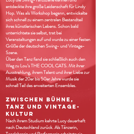
entdeckte ihre große Leidenschaft für Lindy
Hop. Was als Workshop begann, entwickelte
sich schnell zu einem zentralen Bestandteil
ihres künstlerischen Lebens. Schon bald
unterrichtete sie selbst, trat bei
Veranstaltungen auf und wurde zu einer festen
Größe der deutschen Swing- und Vintage-
Szene.
Über den Tanz fand sie schließlich auch den
Weg zu Lou’s THE COOL CATS. Mit ihrer
Ausstrahlung, ihrem Talent und ihrer Liebe zur
Musik der 20er bis 50er Jahre wurde sie
schnell Teil des erweiterten Ensembles.
Zwischen Bühne,
Tanz und Vintage-
Kultur
Nach ihrem Studium kehrte Lucy dauerhaft
nach Deutschland zurück. Als Tänzerin,
Tanzlehrerin und Performerin arbeitete sie