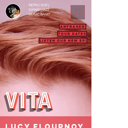
RETRO POP |
SWING | JAZZ
ME
MUSIC BAND
NU
ANFRAGEN
TOUR DATES
LISTEN OUR NEW EP!
Lucy Flournoy