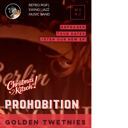
RETRO POP |
SWING | JAZZ
ME
MUSIC BAND
NU
ANFRAGEN
TOUR DATES
LISTEN OUR NEW EP!
GOLDEN TWETNIES