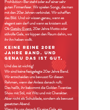
Prohibition-Bar steht oder auf einer sehr
guten Firmenfeier. Wir spielen Songs, die man
mit den 20er Jahren verbindet. Wir schaffen
das Bild. Und wir wissen genau, wann es
elegant sein darf und wann es knistern soll.
Ob
Gatsby Event
, 20er Jahre Motto oder
stilvolle Gala, wir kippen den Raum dahin, wo
ihr ihn haben wollt.
Keine reine 20er
Jahre Band. Und
genau das ist gut.
Und das ist wichtig!
Wir sind keine festgelegte 20er Jahre Band.
Wir entscheiden uns bewusst für diesen
Rahmen, wenn der Anlass danach ruft.
Das heißt, ihr bekommt die Golden Twenties
Show mit Stil, mit Witz und mit Charakter.
Aber nicht als Schublade, sondern als bewusst
gesetzten Abend.
Wenn ihr uns danach für eine
Gala
, ein