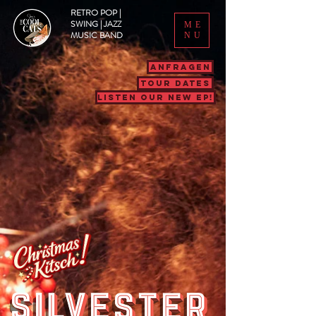
RETRO POP |
SWING | JAZZ
ME
MUSIC BAND
NU
ANFRAGEN
TOUR DATES
LISTEN OUR NEW EP!