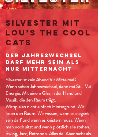
Silvester mit
Lou’s THE COOL
CATS
Der Jahreswechsel
darf mehr sein als
nur Mitternacht
Silvester ist kein Abend für Mittelmaß.
Wenn schon Jahreswechsel, dann mit Stil. Mit
Energie. Mit einem Glas in der Hand und
Musik, die den Raum trägt.
Wir spielen nicht einfach Hintergrund. Wir
lesen den Raum. Wir wissen, wann es elegant
sein darf und wann es knistern muss. Wann
man noch sitzt und wann plötzlich alle stehen.
Swing, Jazz, Retropop. Alles da. Aber nicht als