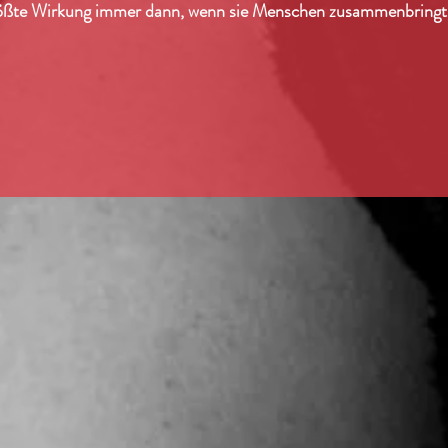
 größte Wirkung immer dann, wenn sie Menschen zusammenbringt