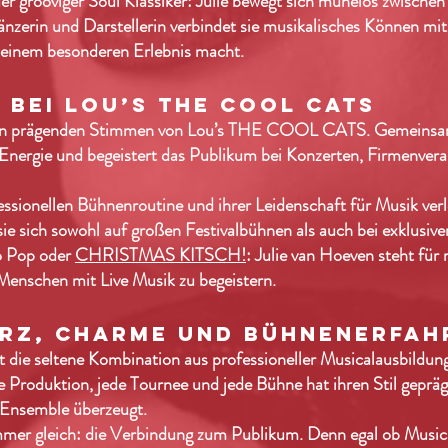
er grooviger Soul Klassiker: Julie bewegt sich mühelos zwisch
änzerin und Darstellerin verbindet sie musikalisches Können mi
 einem besonderen Erlebnis macht.
 BEI LOU’S THE COOL CATS
den prägenden Stimmen von Lou’s THE COOL CATS. Gemeinsam m
Energie und begeistert das Publikum bei Konzerten, Firmenver
ssionellen Bühnenroutine und ihrer Leidenschaft für Musik verle
ie sich sowohl auf großen Festivalbühnen als auch bei exklusiv
o Pop oder
CHRISTMAS KITSCH!
: Julie van Hoeven steht für 
 Menschen mit Live Musik zu begeistern.
HERZ, CHARME UND BÜHNENERFA
t die seltene Kombination aus professioneller Musicalausbildun
e Produktion, jede Tournee und jede Bühne hat ihren Stil gepräg
m Ensemble überzeugt.
 immer gleich: die Verbindung zum Publikum. Denn egal ob Music