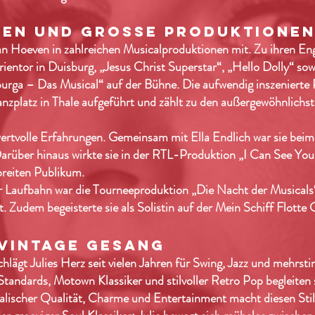
HEN UND GROSSE PRODUKTIONE
e van Hoeven in zahlreichen Musicalproduktionen mit. Zu ihren 
entor in Duisburg, „Jesus Christ Superstar“, „Hello Dolly“ sow
purga – Das Musical“ auf der Bühne. Die aufwendig inszeniert
zplatz in Thale aufgeführt und zählt zu den außergewöhnlichst
ertvolle Erfahrungen. Gemeinsam mit Ella Endlich war sie bei
arüber hinaus wirkte sie in der RTL-Produktion „I Can See Your
 breiten Publikum.
er Laufbahn war die Tourneeproduktion „Die Nacht der Musicals“
. Zudem begeisterte sie als Solistin auf der Mein Schiff Flotte G
 VINTAGE GESANG
lägt Julies Herz seit vielen Jahren für Swing, Jazz und mehrs
tandards, Motown Klassiker und stilvoller Retro Pop begleiten si
ischer Qualität, Charme und Entertainment macht diesen Stil fü