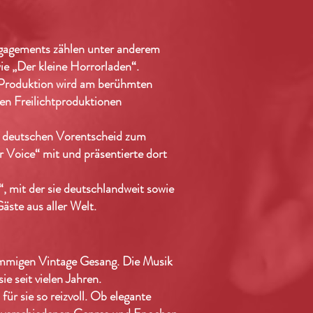
N
Engagements zählen unter anderem
ie „Der kleine Horrorladen“.
e Produktion wird am berühmten
en Freilichtproduktionen
m deutschen Vorentscheid zum
 Voice“ mit und präsentierte dort
, mit der sie deutschlandweit sowie
äste aus aller Welt.
timmigen Vintage Gesang. Die Musik
e seit vielen Jahren.
r sie so reizvoll. Ob elegante