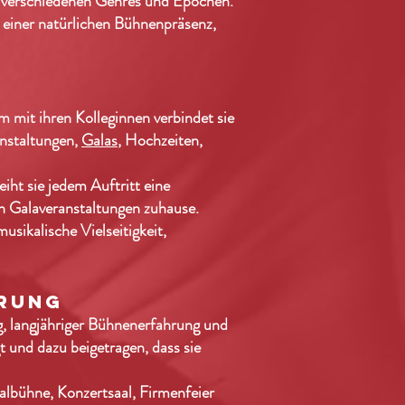
en verschiedenen Genres und Epochen.
t einer natürlichen Bühnenpräsenz,
it ihren Kolleginnen verbindet sie
anstaltungen,
Galas
, Hochzeiten,
iht sie jedem Auftritt eine
en Galaveranstaltungen zuhause.
musikalische Vielseitigkeit,
HRUNG
g, langjähriger Bühnenerfahrung und
t und dazu beigetragen, dass sie
albühne, Konzertsaal, Firmenfeier