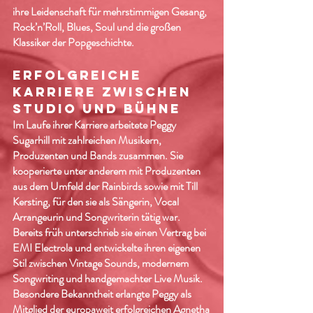
ihre Leidenschaft für mehrstimmigen Gesang,
Rock’n’Roll, Blues, Soul und die großen
Klassiker der Popgeschichte.
ERFOLGREICHE
KARRIERE ZWISCHEN
STUDIO UND BÜHNE
Im Laufe ihrer Karriere arbeitete Peggy
Sugarhill mit zahlreichen Musikern,
Produzenten und Bands zusammen. Sie
kooperierte unter anderem mit Produzenten
aus dem Umfeld der Rainbirds sowie mit Till
Kersting, für den sie als Sängerin, Vocal
Arrangeurin und Songwriterin tätig war.
Bereits früh unterschrieb sie einen Vertrag bei
EMI Electrola und entwickelte ihren eigenen
Stil zwischen Vintage Sounds, modernem
Songwriting und handgemachter Live Musik.
Besondere Bekanntheit erlangte Peggy als
Mitglied der europaweit erfolgreichen Agnetha