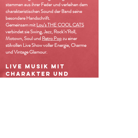
stammen aus ihrer Feder und verleihen dem
charakteristischen Sound der Band seine
besondere Handschrift.
Gemeinsam mit
Lou’s THE COOL CATS
verbindet sie Swing, Jazz, Rock’n’Roll,
Motown, Soul und
Retro Pop
zu einer
stilvollen Live Show voller Energie, Charme
und Vintage Glamour.
LIVE MUSIK MIT
CHARAKTER UND
LEIDENSCHAFT
Ob Konzertbühne, Gala, Festival,
Firmenveranstaltung
, Hochzeit oder
exklusives Event: Peggy Sugarhill steht für
musikalische Authentizität, langjährige
Bühnenerfahrung und die Fähigkeit,
Menschen mit Live Musik zu begeistern.
Mit ihrer unverwechselbaren Stimme, ihrer
Erfahrung als Sängerin, Songwriterin,