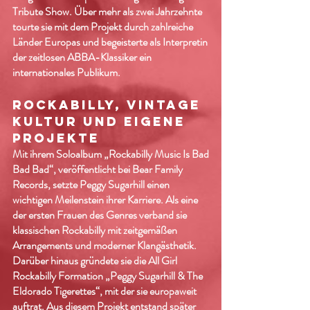
Tribute Show. Über mehr als zwei Jahrzehnte
tourte sie mit dem Projekt durch zahlreiche
Länder Europas und begeisterte als Interpretin
der zeitlosen ABBA-Klassiker ein
internationales Publikum.
ROCKABILLY, VINTAGE
KULTUR UND EIGENE
PROJEKTE
Mit ihrem Soloalbum „Rockabilly Music Is Bad
Bad Bad“, veröffentlicht bei Bear Family
Records, setzte Peggy Sugarhill einen
wichtigen Meilenstein ihrer Karriere. Als eine
der ersten Frauen des Genres verband sie
klassischen Rockabilly mit zeitgemäßen
Arrangements und moderner Klangästhetik.
Darüber hinaus gründete sie die All Girl
Rockabilly Formation „Peggy Sugarhill & The
Eldorado Tigerettes“, mit der sie europaweit
auftrat. Aus diesem Projekt entstand später