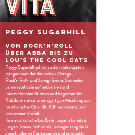
Peggy Sugarhill
VON ROCK’N’ROLL
ÜBER ABBA BIS ZU
LOU’S THE COOL CATS
Peggy Sugarhill gehört zu den vielseitigsten
Sängerinnen der deutschen Vintage-,
Rock’n’Roll- und Swing-Szene. Seit vielen
Jahren steht sie auf nationalen und
internationalen Bühnen und begeistert ihr
Publikum mit einer einzigartigen Mischung aus
musikalischer Qualität, Bühnenpräsenz und
stilistischer Vielfalt.
Ihre musikalische Laufbahn begann bereits in
jungen Jahren. Schon als Teenager sang sie in
verschiedenen Formationen und entdeckte