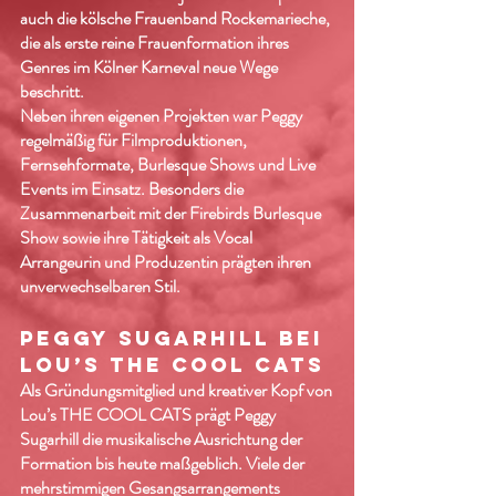
auch die kölsche Frauenband Rockemarieche,
die als erste reine Frauenformation ihres
Genres im Kölner Karneval neue Wege
beschritt.
Neben ihren eigenen Projekten war Peggy
regelmäßig für Filmproduktionen,
Fernsehformate, Burlesque Shows und Live
Events im Einsatz. Besonders die
Zusammenarbeit mit der Firebirds Burlesque
Show sowie ihre Tätigkeit als Vocal
Arrangeurin und Produzentin prägten ihren
unverwechselbaren Stil.
PEGGY SUGARHILL BEI
LOU’S THE COOL CATS
Als Gründungsmitglied und kreativer Kopf von
Lou’s THE COOL CATS prägt Peggy
Sugarhill die musikalische Ausrichtung der
Formation bis heute maßgeblich. Viele der
mehrstimmigen Gesangsarrangements