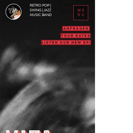
RETRO POP |
SWING | JAZZ
ME
MUSIC BAND
NU
ANFRAGEN
TOUR DATES
LISTEN OUR NEW EP!