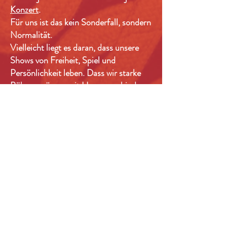
Konzert
.
Für uns ist das kein Sonderfall, sondern
Normalität.
Vielleicht liegt es daran, dass unsere
Shows von Freiheit, Spiel und
Persönlichkeit leben. Dass wir starke
Bühnenpräsenz mit Humor verbinden.
Dass wir uns nicht verbiegen müssen,
um zu funktionieren.
Ob klassische
Hochzeit, queere
Trauung
, Pride Abend oder
Gala
.
Entscheidend ist nicht das Label,
sondern die Atmosphäre.
Und die entsteht immer dann, wenn
Menschen feiern dürfen, wie sie sind.
ANFRAGEN