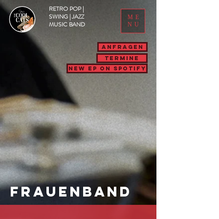
RETRO POP |
SWING | JAZZ
ME
MUSIC BAND
NU
ANFRAGEN
Termine
NEW EP ON SPOTIFY
Frauenband