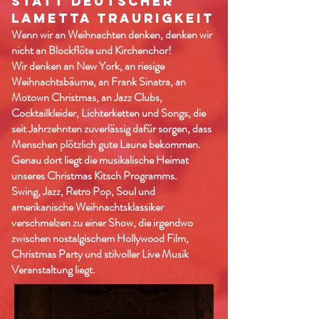
STATT DEUTSCHER
LAMETTA TRAURIGKEIT
Wenn wir an Weihnachten denken, denken wir
nicht an Blockflöte und Kirchenchor!
Wir denken an New York, an riesige
Weihnachtsbäume, an Frank Sinatra, an
Motown Christmas, an Jazz Clubs,
Cocktailkleider, Lichterketten und Songs, die
seit Jahrzehnten zuverlässig dafür sorgen, dass
Menschen plötzlich gute Laune bekommen.
Genau dort liegt die musikalische Heimat
unseres Christmas Kitsch Programms.
Swing, Jazz, Retro Pop, Soul und
amerikanische Weihnachtsklassiker
verschmelzen zu einer Show, die irgendwo
zwischen nostalgischem Hollywood Film,
Christmas Party und stilvoller Live Musik
Veranstaltung liegt.