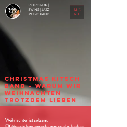
RETRO POP |
SWING | JAZZ
ME
MUSIC BAND
NU
CHRISTMAS KITSCH
BAND – WARUM WIR
WEIHNACHTEN
TROTZDEM LIEBEN
Weihnachten ist seltsam.
Elf Monate lang versucht man cool zu bleiben.