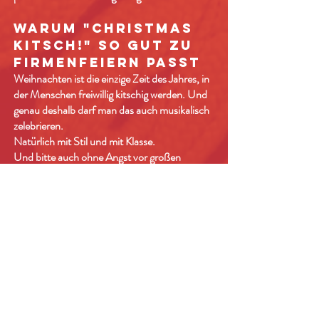
WARUM "CHRISTMAS
KITSCH!" SO GUT ZU
FIRMENFEIERN PASST
Weihnachten ist die einzige Zeit des Jahres, in
der Menschen freiwillig kitschig werden. Und
genau deshalb darf man das auch musikalisch
zelebrieren.
Natürlich mit Stil und mit Klasse.
Und bitte auch ohne Angst vor großen
Gefühlen!
Zwischen Soul, Swing, Jazz, Retro Pop und
amerikanischen Christmas Classics entsteht
genau die Mischung, die moderne
Firmenfeiern, Winterevents und festliche
Galas brauchen. Elegant genug für einen
stilvollen Empfang, entspannt genug für ein
Dinner und tanzbar genug für den späteren
Abend.