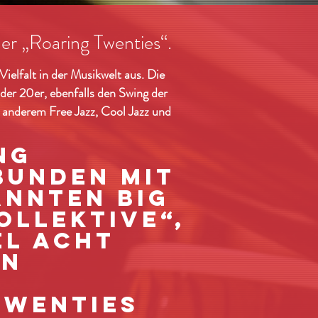
der „Roaring Twenties“.
ielfalt in der Musikwelt aus. Die
er 20er, ebenfalls den Swing der
 anderem Free Jazz, Cool Jazz und
ng
bunden mit
nnten Big
ollektive“,
el acht
in
Twenties