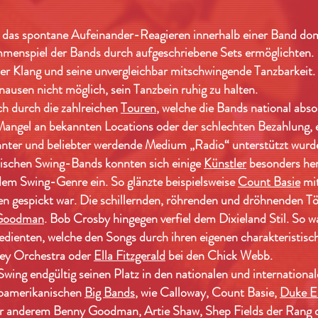
m das spontane Aufeinander-Reagieren innerhalb einer Band dom
mmenspiel der Bands durch aufgeschriebene Sets ermöglichten.
ler Klang und seine unvergleichbar mitschwingende Tanzbarkeit.
ausen nicht möglich, sein Tanzbein ruhig zu halten.
ch durch die zahlreichen
Touren
, welche die Bands national abs
ngel an bekannten Locations oder der schlechten Bezahlung, e
nnter und beliebter werdende Medium „Radio“ unterstützt wurd
ischen Swing-Bands konnten sich einige
Künstler
besonders he
 dem Swing-Genre ein. So glänzte beispielsweise
Count Basie
mit
en gespickt war. Die schillernden, röhrenden und dröhnenden 
Goodman
. Bob Crosby hingegen verfiel dem Dixieland Stil. So wa
edienten, welche den Songs durch ihren eigenen charakteristisc
ey Orchestra oder
Ella Fitzgerald
bei den Chick Webb.
wing endgültig seinen Platz in den nationalen und internationa
froamerikanischen
Big Bands
, wie Calloway, Count Basie,
Duke El
er anderem Benny Goodman, Artie Shaw, Shep Fields der Rang de