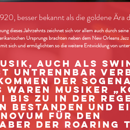
1920, besser bekannt als die goldene Ära 
g dieses Jahrzehnts zeichnet sich vor allem auch durch seine V
erikanischen Ursprungs brachten neben dem New Orleans Jazz d
it sich und ermöglichten so die weitere Entwicklung von unter
usik, auch als Swi
st untrennbar ver
kommen der sogena
s waren Musiker „K
i bis zu in der Reg
n bestanden und e
 Novum für den
haber der
Roaring 