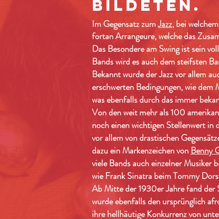
bildeten.
Im Gegensatz zum
Jazz
, bei welche
fortan Arrangeure, welche das Zusa
Das Besondere am Swing ist sein vol
Bands wird es auch dem steifsten Ban
Bekannt wurde der Jazz vor allem au
erschwerten Bedingungen, wie dem Ma
was ebenfalls durch das immer beka
Von den weit mehr als 100 amerikan
noch einen wichtigen Stellenwert in
vor allem von drastischen Gegensätz
dazu ein Markenzeichen von
Benny 
viele Bands auch einzelner Musiker b
wie Frank Sinatra beim Tommy Dors
Ab Mitte der 1930er Jahre fand der S
wurde ebenfalls den ursprünglich a
ihre hellhäutige Konkurrenz von unt