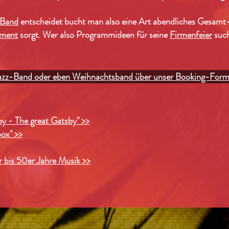
Band
entscheidet bucht man also eine Art abendliches Gesamt-
nment
sorgt. Wer also Programmideen für seine
Firmenfeier
such
 Jazz-Band oder eben Weihnachtsband über unser Booking-Form
y - The great Gatsby" >>
ox" >>
 bis 50er Jahre Musik >>