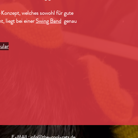
Konzept, welches sowohl für gute
t, liegt bei einer
Swing Band
genau
ular
E-MAIL:
info@the-cool-cats.de