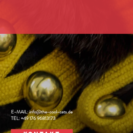
E-MAIL:
info@the-cool-cats.de
TEL:
+49
176 96813173