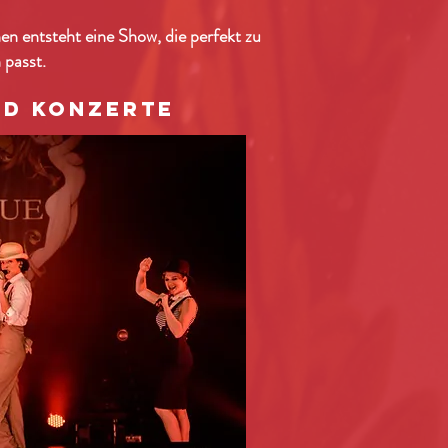
n entsteht eine Show, die perfekt zu
 passt.
nd Konzerte