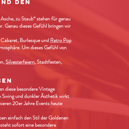
und den
u Asche, zu Staub“ stehen für genau
r. Genau dieses Gefühl bringen wir
, Cabaret, Burlesque und
Retro Pop
Atmosphäre. Um dieses Gefühl von
en,
Silvesterfeiern
, Stadtfesten,
ben
en diese besondere Vintage
 Swing und dunkler Ästhetik wirkt
nieren 20er Jahre Events heute
ben einfach den Stil der Goldenen
steht sofort eine besondere