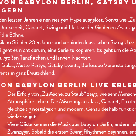
 von Babylon Berlin, Gatsby 
igern
den letzten Jahren einen riesigen Hype ausgelöst. Songs wie „Z
Dunkelheit, Cabaret, Swing und Ekstase der Goldenen Zwanzige
 die Bühne.
k im Stil der 20er Jahre
und verbinden klassischen Swing, Jazz
 geht es nicht darum, eine Serie zu kopieren. Es geht um die 
s, großen Tanzflächen und langen Nächten.
, Galas, Motto Partys, Gatsby Events, Burlesque Veranstaltung
ents in ganz Deutschland.
von Babylon Berlin live erle
Der Erfolg von „Zu Asche, zu Staub“ zeigt, wie sehr Mensch
Atmosphäre lieben. Die Mischung aus Jazz, Cabaret, Electro
gleichzeitig nostalgisch und modern. Genau deshalb funktio
wieder so gut.
Viele Gäste kennen die Musik aus Babylon Berlin, andere lie
Zwanziger. Sobald die ersten Swing Rhythmen beginnen, ent