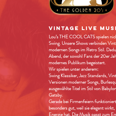
Vintage Live Mus
Lou’s THE COOL CATS spielen nicht
Swing. Unsere Shows verbinden Vint
modernen Songs im Retro Stil. Dadu
Abend, der sowohl Fans der 20er Jah
modernes Publikum begeistert.
Wir spielen unter anderem:
Swing Klassiker, Jazz Standards, Vin
Versionen moderner Songs, Burlesq
ausgewählte Titel im Stil von Babylo
Gatsby.
Gerade bei Firmenfeiern funktionier
besonders gut, weil sie elegant wirkt
Energie hat. Die Musik passt zum E