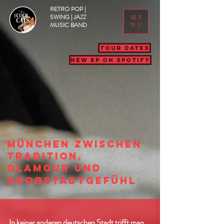
RETRO POP |
SWING | JAZZ
ME
MUSIC BAND
NU
TOUR DATES
NEW EP ON SPOTIFY
MÜNCHEN ZWISCHEN
TRADITION,
GLAMOUR UND
GROẞSTADTGEFÜHL
In keiner anderen deutschen Stadt trifft man