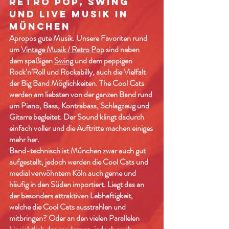
RETRO POP, SWING
UND LIVE MUSIK IN
MÜNCHEN
Apropos gute Musik. Unsere Favoriten rund
um
Vintage Musik / Retro Pop
sind neben
dem spaßigen
Swing
und dem peppigen
Rock’n’Roll und Rockabilly, auch die Vielfalt
der Big Band Möglichkeiten. The Cool Cats
werden am liebsten von der ganzen Band rund
um Piano, Bass, Kontrabass, Schlagzeug und
Gitarre begleitet. Der Sound klingt dadurch
einfach voller und die Auftritte machen einiges
mehr her.
Band-technisch ist München zwar auch gut
aufgestellt, jedoch werden die Cool Cats und
medial verwöhntem Köln auch gerne und
häufig in den Süden importiert. Liegt das an
der besonders attraktiven Lebhaftigkeit,
welche die Cool Cats ausstrahlen und
mitbringen? Oder an den vielen Parallelen