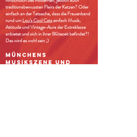
hinsichtlich des modernen, jedoch auch
traditionsbewussten Flairs der Katzen? Oder
einfach an der Tatsache, dass die Frauenband
rund um
Lou’s Cool Cats
einfach Musik,
Attitude und Vintage-Aura der Extraklasse
anbietet und sich in ihrer Blütezeit befindet?!
Das wird es wohl sein ;)
MÜNCHENS
MUSIKSZENE UND
STILVOLLE EVENTS
Münchens Musikszene blüht und gedeiht
natürlich ebenfalls. Neben den Urgesteinen
rund um die Sportfreunde Stiller, Blumentopf,
Moop Mama, Fiva, die Spider Murphy Gang
oder die Münchener Freiheit schaffen es
immer häufiger auch junge Künstler ihren Weg
auf die Bühnen der Stadt. Ein Wunder, wenn
man bedenkt, dass sowohl der Platz für
Proberäume als auch für Bühnen bei den