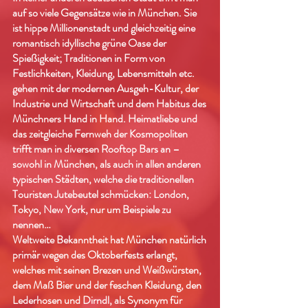
auf so viele Gegensätze wie in München. Sie
ist hippe Millionenstadt und gleichzeitig eine
romantisch idyllische grüne Oase der
Spießigkeit; Traditionen in Form von
Festlichkeiten, Kleidung, Lebensmitteln etc.
gehen mit der modernen Ausgeh-Kultur, der
Industrie und Wirtschaft und dem Habitus des
Münchners Hand in Hand. Heimatliebe und
das zeitgleiche Fernweh der Kosmopoliten
trifft man in diversen Rooftop Bars an –
sowohl in München, als auch in allen anderen
typischen Städten, welche die traditionellen
Touristen Jutebeutel schmücken: London,
Tokyo, New York, nur um Beispiele zu
nennen…
Weltweite Bekanntheit hat München natürlich
primär wegen des Oktoberfests erlangt,
welches mit seinen Brezen und Weißwürsten,
dem Maß Bier und der feschen Kleidung, den
Lederhosen und Dirndl, als Synonym für