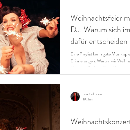
GALAS & FIRMENFEIERN
E SWING MUSIK im Retro Pop Stil
Weihnachtsfeier mi
DJ: Warum sich i
HE INTELLIGENZ (KI)
dafür entscheiden
Eine Playlist kann gute Musik spi
Erinnerungen. Warum wir Weihnac
Live-Musik einen Abend komplett 
diesem Beitrag.
Lou Goldstein
19. Juni
CHRISTMAS
Weihnachtskonzert