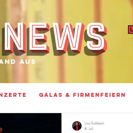
and aus
NZERTE
GALAS & FIRMENFEIERN
ARTY
FOTO SHOOTINGS & VIDEO D
Lou Goldstein
8. Juli