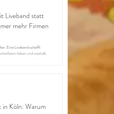
HOCHZEIT
t Liveband statt
mmer mehr Firmen
elen. Eine Liveband schafft
htsfeiern lieben und weshalb
verändern kann, erzählen wir in
 in Köln: Warum