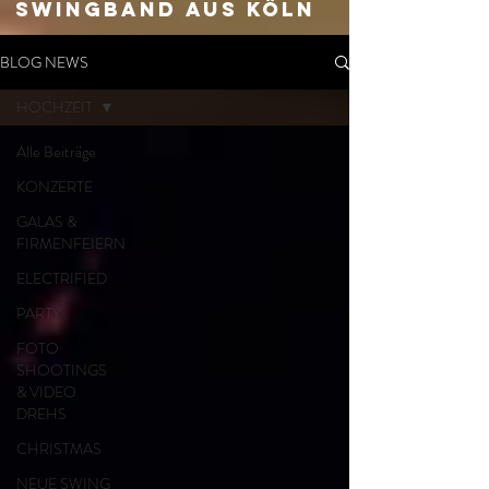
SWingband aus Köln
BLOG NEWS
HOCHZEIT
Alle Beiträge
KONZERTE
GALAS &
FIRMENFEIERN
ELECTRIFIED
PARTY
FOTO
SHOOTINGS
& VIDEO
DREHS
CHRISTMAS
NEUE SWING