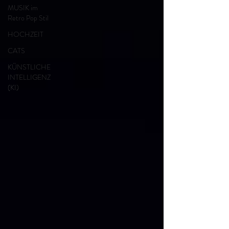
MUSIK im
Retro Pop Stil
HOCHZEIT
CATS
KÜNSTLICHE
INTELLIGENZ
(KI)