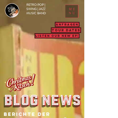
RETRO POP |
SWING | JAZZ
ME
MUSIC BAND
NU
ANFRAGEN
TOUR DATES
LISTEN OUR NEW EP!
Berichte Der