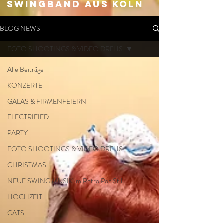
SWingband aus Köln
BLOG NEWS
FOTO SHOOTINGS & VIDEO DREHS
Alle Beiträge
KONZERTE
GALAS & FIRMENFEIERN
ELECTRIFIED
PARTY
FOTO SHOOTINGS & VIDEO DREHS
CHRISTMAS
NEUE SWING MUSIK im Retro Pop Stil
HOCHZEIT
CATS