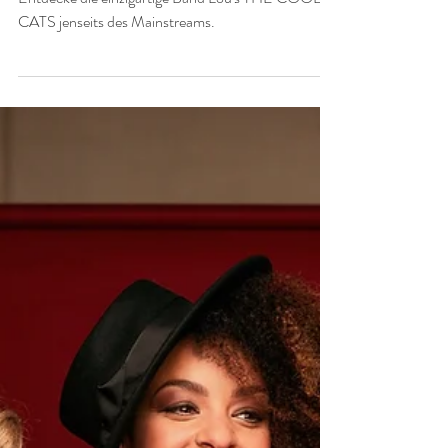
Ein Blick auf Extravagante
Bands jenseits des
Mainstreams
Tauche ein in die Welt der Extravaganz in der Musik!
Entdecke die einzigartige Band Lou's THE COOL
CATS jenseits des Mainstreams.