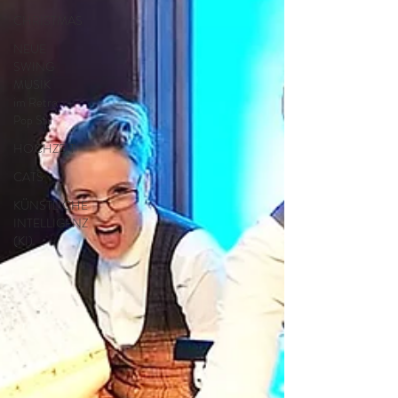
CHRISTMAS
NEUE
SWING
MUSIK
im Retro
Pop Stil
HOCHZEIT
CATS
KÜNSTLICHE
INTELLIGENZ
(KI)