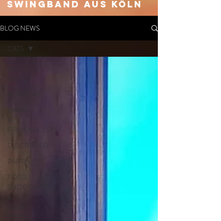
SWingband aus Köln
BLOG NEWS
CATS
Alle
Beiträge
KONZERTE
GALAS
&
FIRMENFEIERN
ELECTRIFIED
PARTY
FOTO
SHOOTINGS
&
VIDEO
DREHS