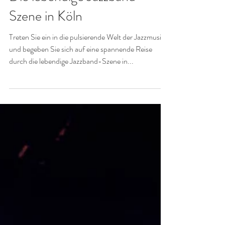
Malika Knott
28. Juli 2023
CATS
Die lebendige Jazzband-
Szene in Köln
Treten Sie ein in die pulsierende Welt der Jazzmusik
und begeben Sie sich auf eine spannende Reise
durch die lebendige Jazzband-Szene in...