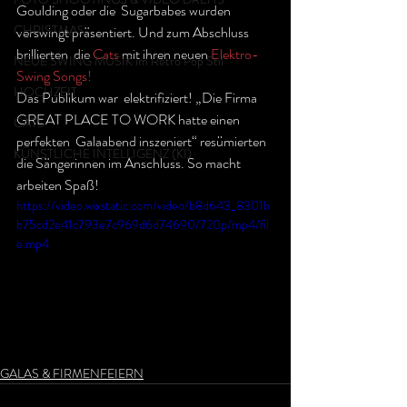
Goulding oder die  Sugarbabes wurden 
CHRISTMAS
verswingt präsentiert. Und zum Abschluss 
brillierten  die 
Cats
 mit ihren neuen 
Elektro-
NEUE SWING MUSIK im Retro Pop Stil
Swing Songs!
HOCHZEIT
Das Publikum war  elektrifiziert! „Die Firma 
GREAT PLACE TO WORK hatte einen 
CATS
perfekten  Galaabend inszeniert“ resümierten 
KÜNSTLICHE INTELLIGENZ (KI)
die Sängerinnen im Anschluss. So macht  
arbeiten Spaß!
https://video.wixstatic.com/video/b8d643_8301b
b75cd2e41c793e7c969d6d74690/720p/mp4/fil
e.mp4
GALAS & FIRMENFEIERN