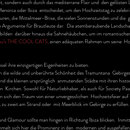
t, sondern auch durch das mediterrane Flair und  den gelösten 
Menorca oder Ibiza  entscheidet, um den Hochzeitstag zu zelebrie
en, die Mittelmeer-Brise, die vielen Sonnenstunden und die  g
e Argumente für Brautleute dar.  Die atemberaubende Landschaf
s bilden  darüber hinaus die Sahnehäubchen, um im romantischen
ou’s THE COOL CATS,
 einen adäquaten Rahmen um seine  Hoc
sel ihre einzigartigen Eigenheiten zu bieten.
h die wilde und unberührte Schönheit des Tramuntana  Gebirges,
und die kleinen ursprünglich  anmutenden Städte mit ihren histo
n  Kirchen. Sowohl für Naturliebhaber, als auch für Society Paare
n sich den Traum von einer unvergesslichen  Hochzeitsfeier auf 
 zu zweit am Strand oder  mit Meerblick im Gebirge zu erfüllen.
nd Glamour sollte man hingen in Richtung Ibiza blicken.  Inmit
mmelt sich hier die Prominenz in den  modernen und ausgefallen