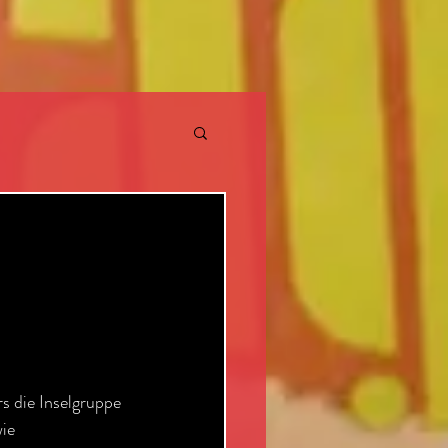
REHS
HOCHZEIT
 die Inselgruppe 
ie  