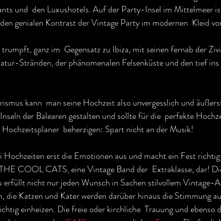
ants und  den Luxushotels. Auf der Party-Insel im Mittelmeer i
l den genialen Kontrast der Vintage Party im modernen  Kleid vo
umpft, ganz im  Gegensatz zu Ibiza, mit seinen fernab der Zivil
atur-Stränden, der phänomenalen Felsenküste und den tief ins 
smus kann  man seine Hochzeit also unvergesslich und äußerst 
seln der Balearen gestalten und sollte für die  perfekte Hochze
r Hochzeitsplaner  beherzigen: Spart nicht an der Musik! 
i Hochzeiten erst die Emotionen aus und macht ein Fest richtig 
s THE COOL CATS, eine Vintage Band der  Extraklasse, dar! D
erfüllt nicht nur jeden Wunsch in Sachen stilvollem Vintage-Au
, die Katzen und Kater werden darüber hinaus die Stimmung auf
ichtig einheizen. Die freie oder kirchliche  Trauung und ebenso 