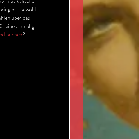
he  musikalische 
ringen - sowohl 
hlen über das  
 eine einmalig 
nd buchen
?