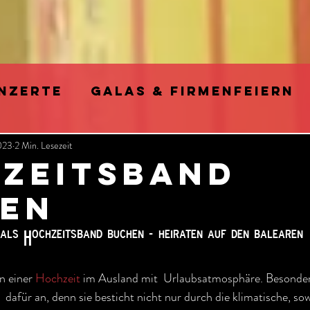
NZERTE
GALAS & FIRMENFEIERN
2023
2 Min. Lesezeit
ARTY
FOTO SHOOTINGS & VIDEO D
ZEITSBAND
EN
E SWING MUSIK im Retro Pop Stil
 als Hochzeitsband buchen _ heiraten auf den balearen
HE INTELLIGENZ (KI)
n einer 
Hochzeit
 im Ausland mit  Urlaubsatmosphäre. Besonders
h  dafür an, denn sie besticht nicht nur durch die klimatische, sow