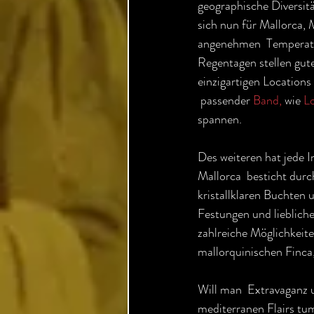
geographische Diversitä
sich nun für Mallorca, 
angenehmen  Temperatur
Regentagen stellen gut
einzigartigen Location
 passender 
Band,
 wie 
L
spannen.
Des weiteren hat jede In
Mallorca  besticht durc
kristallklaren Buchten 
Festungen und liebliche
zahlreiche Möglichkeite
mallorquinischen Finca,
Will man  Extravaganz u
mediterranen Flairs tu