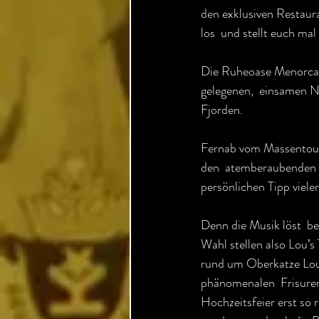
den exklusiven Restaur
los  und stellt euch ma
Die Ruheoase Menorca tr
gelegenen,  einsamen N
Fjorden.
Fernab vom Massentouri
den  atemberaubenden In
persönlichen Tipp viele
Denn die Musik löst  be
Wahl stellen also Lou’
rund um Oberkatze Lou 
phänomenalen  Frisuren
Hochzeitsfeier erst so r