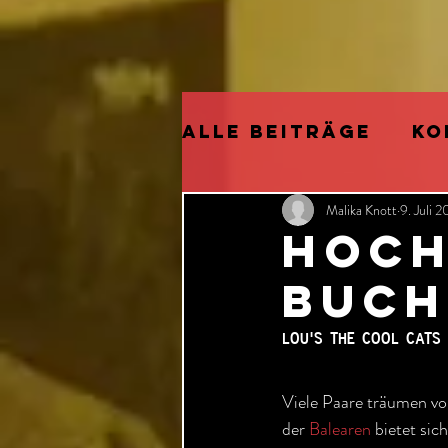
Alle Beiträge
KO
Malika Knott
9. Juli 
ELECTRIFIED
P
HOCH
BUCH
CHRISTMAS
NEU
lou's the cool cats
CATS
KÜNSTLIC
Viele Paare träumen vo
der 
Balearen
 bietet sic