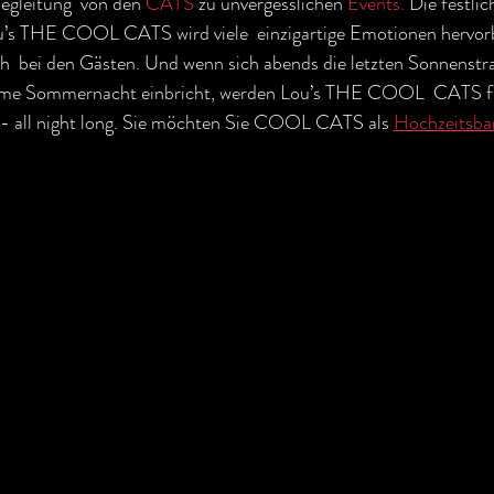
egleitung  von den 
CATS 
zu unvergesslichen 
Events.
 Die festlic
’s THE COOL CATS wird viele  einzigartige Emotionen hervorb
h  bei den Gästen. Und wenn sich abends die letzten Sonnenstra
rme Sommernacht einbricht, werden Lou’s THE COOL  CATS für
 - all night long. Sie möchten Sie COOL CATS als 
Hochzeitsba