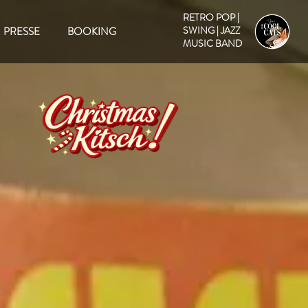
RETRO POP |
SWING | JAZZ
PRESSE
BOOKING
MUSIC BAND