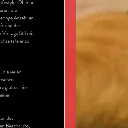
Lifestyle. Ob man 
ren, die 
eringe Anzahl an 
t und die 
 Vintage Stil mit 
hzeitsfeier zu 
 die vielen 
rischen 
 gibt es  hier 
einer 
 
ten des 
en Beachclubs, 