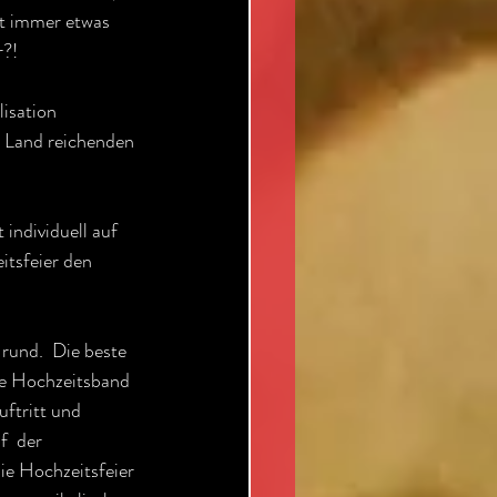
st immer etwas 
r?!
isation 
 Land reichenden 
individuell auf 
itsfeier den 
rund.  Die beste 
ie Hochzeitsband 
ftritt und 
  der 
die Hochzeitsfeier 