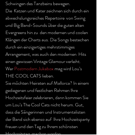
Schwingen des Tanzbeins bewegen.
Die  Katzen und Kater zeichnen sich durch ein 
abwechslungsreiches Repertoire  von Swing 
und Big Band-Sounds über die guten alten 
Evergreens hin zu  den modernen und coolen 
Klängen der Charts aus. Die Songs bestechen  
durch ein einzigartiges mehrstimmiges 
Arrangement, was auch den modernen  Hits 
einen gewissen Vintage Glamour verleiht.
Wer 
Postmodern Jukebox
 mag wird Lou’s 
THE COOL CATS lieben.
Sie möchten Heiraten auf Mallorca? In einem 
gediegenen und festlichen Rahmen Ihre 
Hochzeitsfeier zelebrieren, dann kommen Sie 
um Lou’s The Cool Cats nicht herum. Gut, 
dass die Sängerinnen und Instrumentalisten 
der Band sich ebenso auf  Ihre Hochzeitsparty 
freuen und den Tag zu Ihrem schönsten 
Hochzeitstag  machen werden.