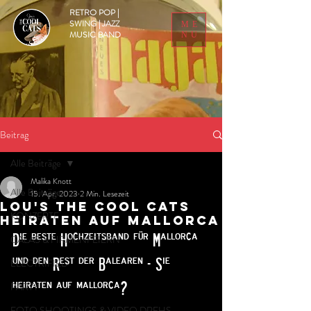
RETRO POP |
SWING | JAZZ
ME
MUSIC BAND
NU
Beitrag
Alle Beiträge
Malika Knott
Alle Beiträge
15. Apr. 2023
2 Min. Lesezeit
Lou's THE COOL CATS
KONZERTE
HEIRATEN AUF MALLORCA
Die beste Hochzeitsband für Mallorca 
GALAS & FIRMENFEIERN
und den Rest der Balearen - Sie 
ELECTRIFIED
heiraten auf mallorca?
PARTY
FOTO SHOOTINGS & VIDEO DREHS