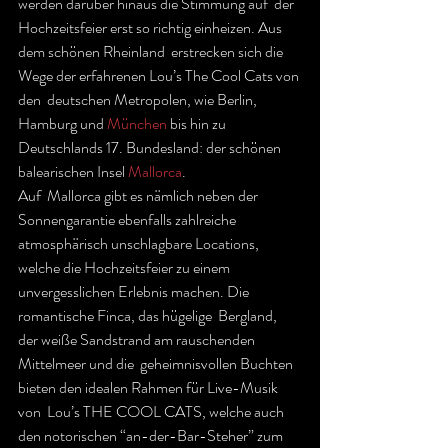
werden darüber hinaus die Stimmung auf  der 
Hochzeitsfeier erst so richtig einheizen. Aus 
dem schönen Rheinland  erstrecken sich die 
Wege der erfahrenen Lou’s The Cool Cats von 
den  deutschen Metropolen, wie Berlin, 
Hamburg und 
München
 bis hin zu 
Deutschlands 17. Bundesland: der schönen 
balearischen Insel 
Mallorca
.
Auf  Mallorca gibt es nämlich neben der 
Sonnengarantie ebenfalls zahlreiche  
atmosphärisch unschlagbare Locations, 
welche die Hochzeitsfeier zu einem  
unvergesslichen Erlebnis machen. Die 
romantische Finca, das hügelige  Bergland, 
der weiße Sandstrand am rauschenden 
Mittelmeer und die  geheimnisvollen Buchten 
bieten den idealen Rahmen für Live-Musik 
von  Lou’s THE COOL CATS, welche auch 
den notorischen “an-der-Bar-Steher” zum  