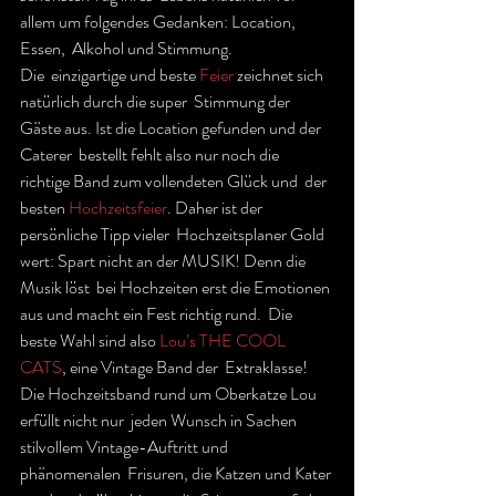
allem um folgendes Gedanken: Location, 
Essen,  Alkohol und Stimmung.
Die  einzigartige und beste 
Feier
 zeichnet sich 
natürlich durch die super  Stimmung der 
Gäste aus. Ist die Location gefunden und der 
Caterer  bestellt fehlt also nur noch die 
richtige Band zum vollendeten Glück und  der 
besten 
Hochzeitsfeier
. Daher ist der 
persönliche Tipp vieler  Hochzeitsplaner Gold 
wert: Spart nicht an der MUSIK! Denn die 
Musik löst  bei Hochzeiten erst die Emotionen 
aus und macht ein Fest richtig rund.  Die 
beste Wahl sind also 
Lou’s THE COOL 
CATS
, eine Vintage Band der  Extraklasse! 
Die Hochzeitsband rund um Oberkatze Lou 
erfüllt nicht nur  jeden Wunsch in Sachen 
stilvollem Vintage-Auftritt und 
phänomenalen  Frisuren, die Katzen und Kater 