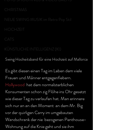
CHRISTMAS
NEUE SWING MUSIK im Retro Pop Stil
HOCHZEIT
CATS
KÜNSTLICHE INTELLIGENZ (KI)
Swing Hocheitsband für eine Hochzeit auf Mallorca
Es gibt diesen einen Tag im Leben dem viele 
Frauen und Männer entgegenfiebern. 
Hollywood
  hat dem normalsterblichen 
Konsumenten schon zig Flöhe ins Ohr gesetzt  
wie dieser Tag zu verlaufen hat. Man erinnere 
sich nur an an den Moment  an dem Mr. Big 
vor der quirligen Carry im umgebauten 
Wandschrank der nie  bezogenen Penthouse-
Wohnung auf die Knie geht und sie ihm 