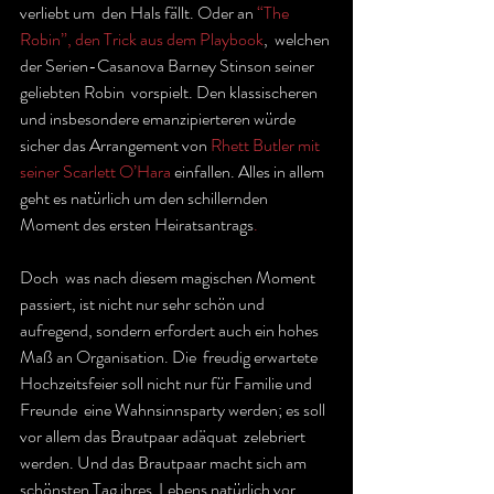
verliebt um  den Hals fällt. Oder an 
“The 
Robin”, den Trick aus dem Playbook
,  welchen 
der Serien-Casanova Barney Stinson seiner 
geliebten Robin  vorspielt. Den klassischeren 
und insbesondere emanzipierteren würde  
sicher das Arrangement von 
Rhett Butler mit 
seiner Scarlett O’Hara
 einfallen. Alles in allem 
geht es natürlich um den schillernden 
Moment des ersten Heiratsantrags
.
Doch  was nach diesem magischen Moment 
passiert, ist nicht nur sehr schön und  
aufregend, sondern erfordert auch ein hohes 
Maß an Organisation. Die  freudig erwartete 
Hochzeitsfeier soll nicht nur für Familie und 
Freunde  eine Wahnsinnsparty werden; es soll 
vor allem das Brautpaar adäquat  zelebriert 
werden. Und das Brautpaar macht sich am 
schönsten Tag ihres  Lebens natürlich vor 