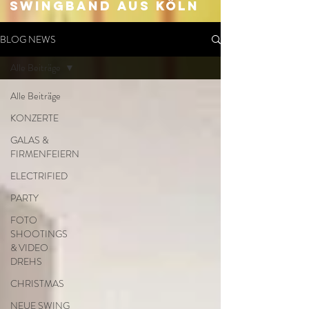
SWingband aus Köln
BLOG NEWS
Alle Beiträge
Alle Beiträge
KONZERTE
GALAS &
FIRMENFEIERN
ELECTRIFIED
PARTY
FOTO
SHOOTINGS
& VIDEO
DREHS
CHRISTMAS
NEUE SWING