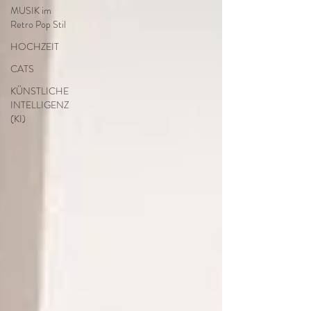
MUSIK im
Retro Pop Stil
HOCHZEIT
CATS
KÜNSTLICHE
INTELLIGENZ
(KI)