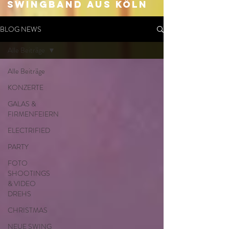
SWingband aus Köln
BLOG NEWS
Alle Beiträge
Alle Beiträge
KONZERTE
GALAS &
FIRMENFEIERN
ELECTRIFIED
PARTY
FOTO
SHOOTINGS
& VIDEO
DREHS
CHRISTMAS
NEUE SWING