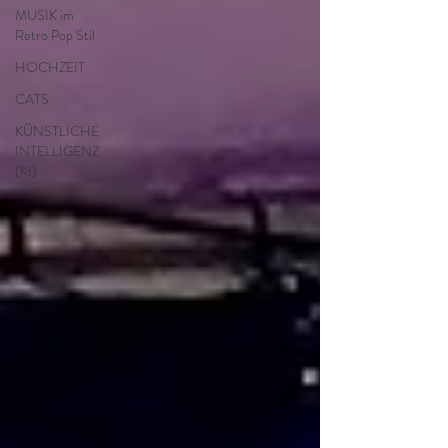
MUSIK im
Retro Pop Stil
HOCHZEIT
CATS
KÜNSTLICHE
INTELLIGENZ
(KI)