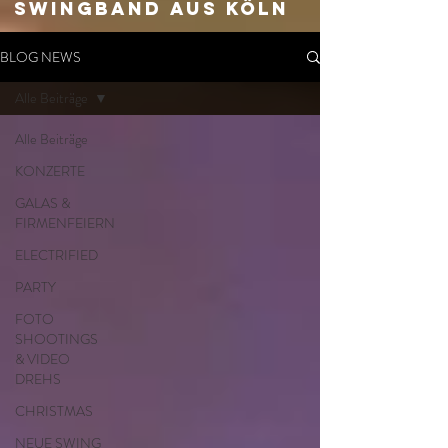
SWingband aus Köln
BLOG NEWS
Alle Beiträge
Alle Beiträge
KONZERTE
GALAS &
FIRMENFEIERN
ELECTRIFIED
PARTY
FOTO
SHOOTINGS
& VIDEO
DREHS
CHRISTMAS
NEUE SWING