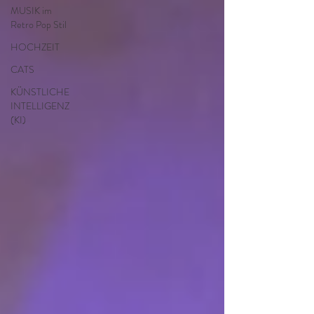
MUSIK im
Retro Pop Stil
HOCHZEIT
CATS
KÜNSTLICHE
INTELLIGENZ
(KI)