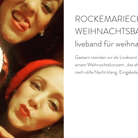
KONZERTE
E SWING MUSIK im Retro Pop Stil
ROCKEMARIEC
WEIHNACHTSBASH
HE INTELLIGENZ (KI)
liveband für weihna
Gestern standen wir als Liveband und Swi
einem Weihnachtskonzert , das eh
nach stille Nacht klang. Eingelad
die Ubierschänke. Kein großer Saal
Kölscher Laden, in dem man schnel
einem lieb ist. Wer das Kölsch-Sys
ziemlich schnell. Der Köbes kommt
Gläser, nimmt das leere weg und s