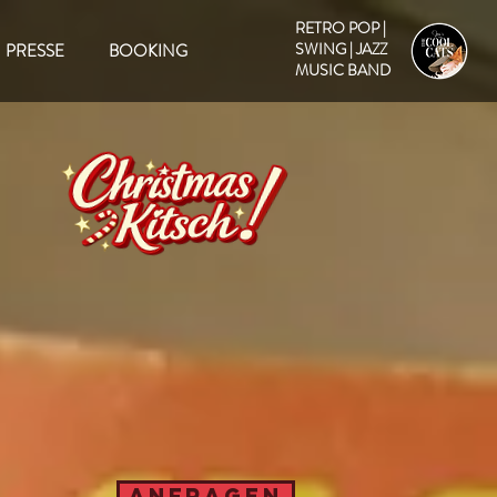
RETRO POP |
SWING | JAZZ
PRESSE
BOOKING
MUSIC BAND
ANFRAGEN