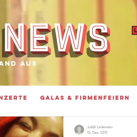
and aus
NZERTE
GALAS & FIRMENFEIERN
ARTY
FOTO SHOOTINGS & VIDEO D
Judith Lindemann
15. Dez. 2017