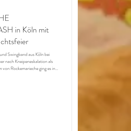
HOCHZEIT
HE
 in Köln mit
chtsfeier
ngband aus Köln bei
er nach Kneipeneskalation als
en von Rockemarieche ging es in
, sondern ein kleiner, uriger
ler Teil des Abends wird, als
tem nicht kennt, lernt es dort
 mit einem Kranz voller frischer
t