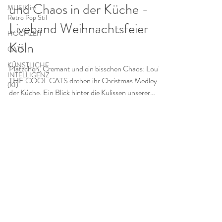
und Chaos in der Küche -
MUSIK im
Retro Pop Stil
Liveband Weihnachtsfeier
HOCHZEIT
Köln
CATS
KÜNSTLICHE
Plätzchen, Cremant und ein bisschen Chaos: Lou's
INTELLIGENZ
THE COOL CATS drehen ihr Christmas Medley in
(KI)
der Küche. Ein Blick hinter die Kulissen unserer
Weihnachtsmusik
NEWSLETTER ABONNIEREN
ANMELDEN