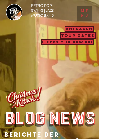
RETRO POP |
SWING | JAZZ
ME
MUSIC BAND
NU
ANFRAGEN
TOUR DATES
LISTEN OUR NEW EP!
Berichte Der