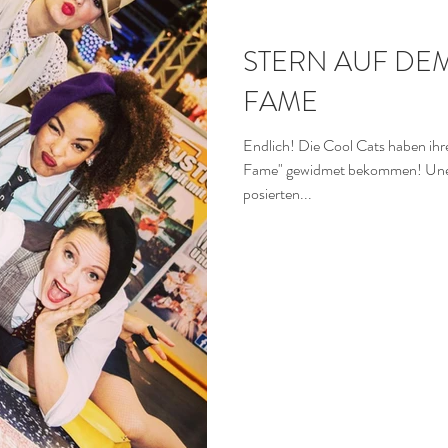
CATS
E SWING MUSIK im Retro Pop Stil
STERN AUF DE
FAME
HE INTELLIGENZ (KI)
Endlich! Die Cool Cats haben ihr
Fame" gewidmet bekommen! Unendlich dankbar und
posierten...