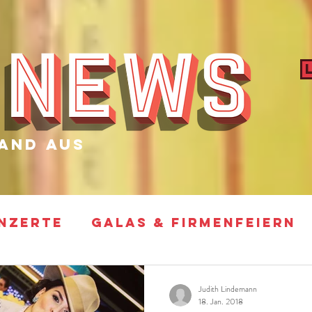
and aus
NZERTE
GALAS & FIRMENFEIERN
ARTY
FOTO SHOOTINGS & VIDEO D
Judith Lindemann
18. Jan. 2018