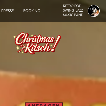
RETRO POP |
SWING | JAZZ
PRESSE
BOOKING
MUSIC BAND
ANFRAGEN