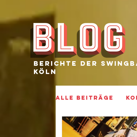
Berichte Der SWingb
Köln
Alle Beiträge
KO
ELECTRIFIED
P