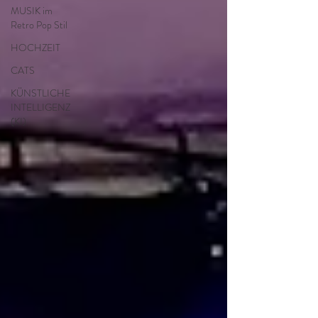
MUSIK im
Retro Pop Stil
HOCHZEIT
CATS
KÜNSTLICHE
INTELLIGENZ
(KI)