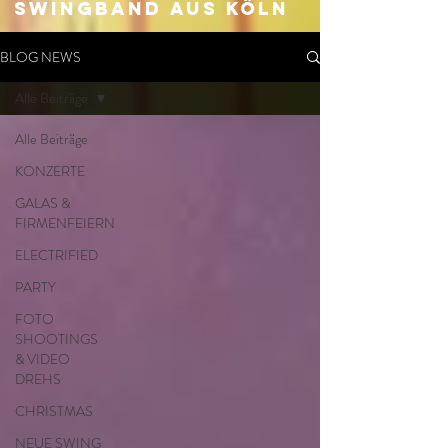
SWingband aus Köln
BLOG NEWS
Alle Beiträge
Alle Beiträge
KONZERTE
GALAS &
FIRMENFEIERN
ELECTRIFIED
PARTY
FOTO
SHOOTINGS
& VIDEO
DREHS
CHRISTMAS
NEUE SWING