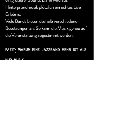
ein größerer Sound. Dann wird aus 
Hintergrundmusik plötzlich ein echtes Live 
Erlebnis.
Viele Bands bieten deshalb verschiedene 
Besetzungen an. So kann die Musik genau auf 
die Veranstaltung abgestimmt werden.
fazit: warum eine jazzband mehr ist als 
nur musik
Eine gute Jazzband ist mehr als Unterhaltung.
Sie prägt die Atmosphäre eines Abends. Sie 
schafft Stimmung, verbindet Menschen und 
sorgt dafür, dass sich ein Event besonders 
anfühlt.
Wenn Musik, Publikum und Moment 
zusammenpassen, entsteht genau diese 
Magie, über die Gäste noch lange sprechen.
Und genau deshalb gehört Live Musik für viele 