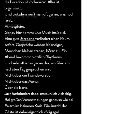
die Location ist vorbereitet. Alles ist 
organisiert.
CHRISTMAS
Und trotzdem weiß man oft genau, was noch 
NEUE SWING MUSIK im Retro Pop Stil
fehlt.
HOCHZEIT
Atmosphäre.
Genau hier kommt Live Musik ins Spiel.
CATS
Eine gute 
Jazzband 
verändert einen Raum 
KÜNSTLICHE INTELLIGENZ (KI)
sofort. Gespräche werden lebendiger, 
Menschen bleiben stehen, hören zu. Ein 
Abend bekommt plötzlich Rhythmus.
Und sehr oft ist es genau das, worüber am 
nächsten Tag gesprochen wird.
Nicht über die Tischdekoration.
Nicht über das Menü.
Über die Band.
Jazz funktioniert dabei erstaunlich vielseitig. 
Bei großen Veranstaltungen genauso wie bei 
Feiern im kleineren Kreis. Die Anzahl der 
Gäste ist dabei eigentlich völlig egal.