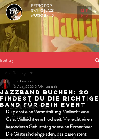
RETRO POP |
SWING | JAZZ
ME
MUSIC BAND
NU
Beitrag
Alle Beiträge
Lou Goldstein
Alle Beiträge
2. Aug. 2023
3 Min. Lesezeit
Jazzband buchen: So
KONZERTE
findest du die richtige
Band für dein Event
GALAS & FIRMENFEIERN
Du planst eine Veranstaltung. Vielleicht eine 
ELECTRIFIED
Gala
. Vielleicht eine 
Hochzeit
. Vielleicht einen 
besonderen Geburtstag oder eine Firmenfeier.
PARTY
Die Gäste sind eingeladen, das Essen steht, 
FOTO SHOOTINGS & VIDEO DREHS