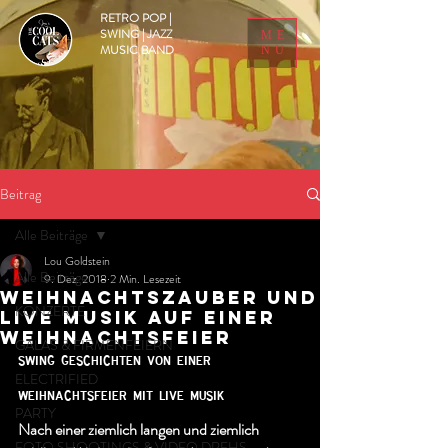
RETRO POP |
SWING | JAZZ
ME
MUSIC BAND
NU
Beitrag
Alle Beiträge
Lou Goldstein
Alle Beiträge
9. Dez. 2018
2 Min. Lesezeit
Weihnachtszauber und
KONZERTE
Live Musik auf einer
Weihnachtsfeier
GALAS & FIRMENFEIERN
swing geschichten von einer 
ELECTRIFIED
weihnachtsfeier mit live musik
PARTY
Nach einer ziemlich langen und ziemlich 
FOTO SHOOTINGS & VIDEO DREHS