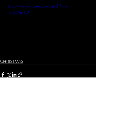
https://www.youtube.com/watch?v=-
muihOMcrh0
CHRISTMAS
Aktuelle Beiträge
Alle ansehen