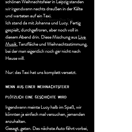
schönen Weihnachtsfeier in Leipzig standen 
wir irgendwann nachts draußen in der Kälte 
CHRISTMAS
und warteten auf ein Taxi.
NEUE SWING MUSIK im Retro Pop Stil
Ich stand da mit Johanna und Lucy. Fertig 
gespielt, durchgefroren, aber noch voll in 
HOCHZEIT
diesem Abend drin. Diese Mischung aus 
Live 
CATS
Musik
, Tanzfläche und Weihnachtsstimmung, 
KÜNSTLICHE INTELLIGENZ (KI)
bei der man eigentlich noch gar nicht nach 
Hause will.
Nur: das Taxi hat uns komplett versetzt.
wenn aus einer weihnachtsfeier 
plötzlich eine geschichte wird
Irgendwann meinte Lucy halb im Spaß, wir 
könnten ja einfach mal versuchen, jemanden 
anzuhalten.
Gesagt, getan. Das nächste Auto fährt vorbei, 