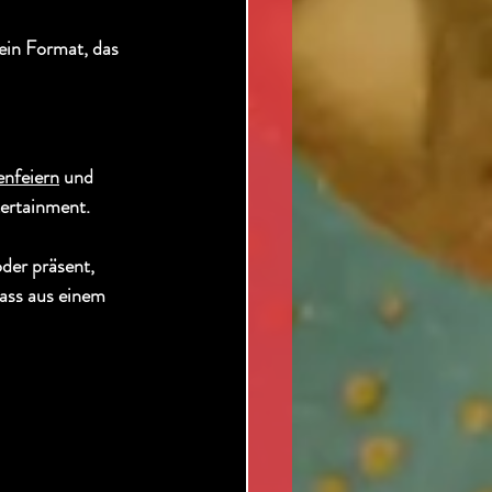
in Format, das 
enfeiern
 und 
tertainment.
der präsent, 
ass aus einem 