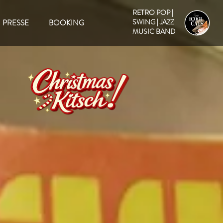
RETRO POP |
SWING | JAZZ
PRESSE
BOOKING
MUSIC BAND