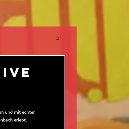
REHS
Live
HOCHZEIT
rm und mit echter 
nbach erlebt.