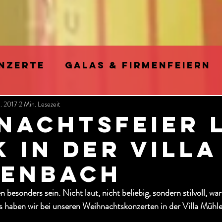
NZERTE
GALAS & FIRMENFEIERN
. 2017
2 Min. Lesezeit
ARTY
FOTO SHOOTINGS & VIDEO D
NACHTSfeier 
k IN DER VILLA
E SWING MUSIK im Retro Pop Stil
ENBACH
HE INTELLIGENZ (KI)
 besonders sein. Nicht laut, nicht beliebig, sondern stilvoll, wa
haben wir bei unseren Weihnachtskonzerten in der Villa Mühle