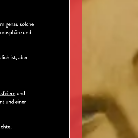
um genau solche 
Atmosphäre und 
ich ist, aber 
sfeiern
 und 
nt und einer 
chte, 