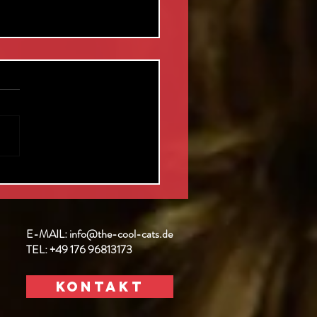
nstliche
telligenz
I) in der
sik
E-MAIL:
info@the-cool-cats.de
TEL:
+49
176 96813173
Kontakt