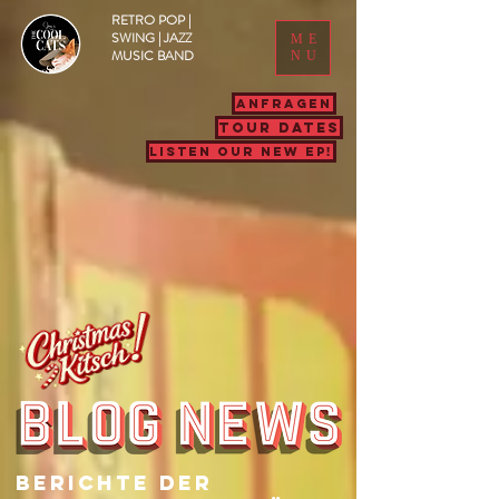
RETRO POP |
SWING | JAZZ
ME
MUSIC BAND
NU
ANFRAGEN
TOUR DATES
LISTEN OUR NEW EP!
Berichte Der