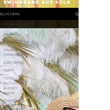
SWingband aus Köln
BLOG NEWS
Alle Beiträge
Alle Beiträge
KONZERTE
GALAS &
FIRMENFEIERN
ELECTRIFIED
PARTY
FOTO
SHOOTINGS
& VIDEO
DREHS
CHRISTMAS
NEUE SWING