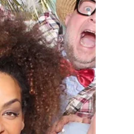
MUSIK im
Retro Pop Stil
HOCHZEIT
CATS
KÜNSTLICHE
INTELLIGENZ
(KI)