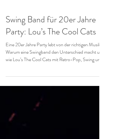
Lou Goldstein
28. Apr. 2025
GALAS & FIRMENFEIERN
Swing Band für 20er Jahre
Party: Lou’s The Cool Cats
Eine 20er Jahre Party lebt von der richtigen Musik.
Warum eine Swingband den Unterschied macht und
wie Lou’s The Cool Cats mit Retro-Pop, Swing und
dreistimmigem Gesang jede Gatsby- oder Babylon-
Berlin-Party zum Leben erwecken.