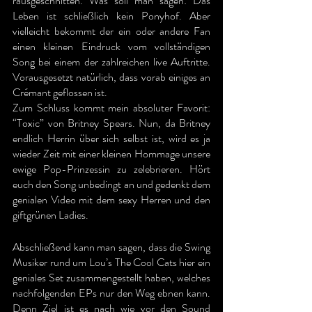
rausgeschnitten. Was soll man sagen: Das 
Leben ist schließlich kein Ponyhof. Aber 
vielleicht bekommt der ein oder andere Fan 
einen kleinen Eindruck vom vollständigen 
Song bei einem der zahlreichen live Auftritte. 
Vorausgesetzt natürlich, dass vorab einiges an 
Crémant geflossen ist.
Zum Schluss kommt mein absoluter Favorit: 
“Toxic” von Britney Spears. Nun, da Britney 
endlich Herrin über sich selbst ist, wird es ja 
wieder Zeit mit einer kleinen Hommage unsere 
ewige Pop-Prinzessin zu zelebrieren. Hört 
euch den Song unbedingt an und gedenkt dem 
genialen Video mit dem sexy Herren und den 
giftgrünen Ladies.
Abschließend kann man sagen, dass die Swing 
Musiker rund um Lou’s The Cool Cats hier ein 
geniales Set zusammengestellt haben, welches 
nachfolgenden EPs nur den Weg ebnen kann. 
Denn Ziel ist es nach wie vor den Sound 