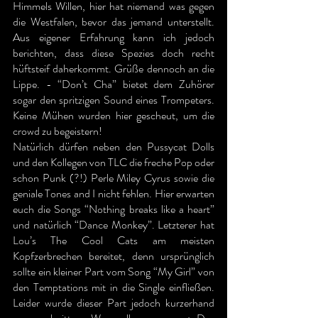
Himmels Willen, hier hat niemand was gegen 
die Westfalen, bevor das jemand unterstellt. 
Aus eigener Erfahrung kann ich jedoch 
berichten, dass diese Spezies doch recht 
hüftsteif daherkommt. Grüße dennoch an die 
Lippe. - “Don’t Cha” bietet dem Zuhörer 
sogar den spritzigen Sound eines Trompeters. 
Keine Mühen wurden hier gescheut, um die 
crowd zu begeistern!
Natürlich dürfen neben den Pussycat Dolls 
und den Kollegen von TLC die freche Pop oder 
schon Punk (?!) Perle Miley Cyrus sowie die 
geniale Tones and I nicht fehlen. Hier erwarten 
euch die Songs “Nothing breaks like a heart” 
und natürlich “Dance Monkey”. Letzterer hat 
Lou’s The Cool Cats am meisten 
Kopfzerbrechen bereitet, denn ursprünglich 
sollte ein kleiner Part vom Song “My Girl” von 
den Temptations mit in die Single einfließen. 
Leider wurde dieser Part jedoch kurzerhand 