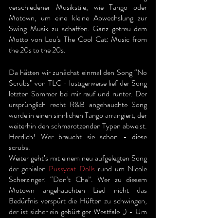
verschiedener Musikstile, wie Tango oder 
Motown, um eine kleine Abwechslung zur 
Swing Musik zu schaffen. Ganz getreu dem 
Motto von Lou’s The Cool Cat: Music from 
the 20s to the 20s.
Da hätten wir zunächst einmal den Song “No 
Scrubs” von TLC - lustigerweise lief der Song 
letzten Sommer bei mir rauf und runter. Der 
ursprünglich recht R&B angehauchte Song 
wurde in einen sinnlichen Tango arrangiert, der 
weiterhin den schmarotzenden Typen abweist. 
Herrlich! Wer braucht sie schon - diese 
scrubs.
Weiter geht’s mit einem neu aufgelegten Song 
der genialen 
Pussycat Dolls
 rund um Nicole 
Scherzinger: “Don’t Cha”. Wer zu diesem 
Motown angehauchten Lied nicht das 
Bedürfnis verspürt die Hüften zu schwingen, 
der ist sicher ein gebürtiger Westfale ;) - Um 