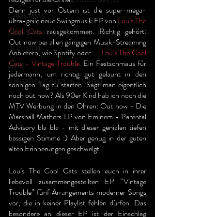
Denn just vor Ostern ist die super-mega-
CHRISTMAS
ultra-geile neue Swingmusik EP von 
Lou’s The 
Cool Cats
 rausgekommen. Richtig gehört: 
NEUE SWING MUSIK im Retro Pop Stil
Out now bei allen gängigen Musik-Streaming 
HOCHZEIT
Anbietern, wie Spotify oder …: 
Lou’s The Cool 
Cats - Vintage Trouble.
 Ein Festschmaus für 
CATS
jedermann, um richtig gut gelaunt in den 
KÜNSTLICHE INTELLIGENZ (KI)
sonnigen Tag zu starten. Sagt man eigentlich 
noch out now? Als 90er Kind hab ich noch die 
MTV Werbung in den Ohren: Out now - Die 
Marshall Mathers LP von Eminem - Parental 
Advisory bla bla - mit dieser genialen tiefen 
bassigen Stimme :) Aber genug in der guten 
alten Erinnerungen geschwelgt.
Lou’s The Cool Cats stellen euch in ihrer 
liebevoll zusammengestellten EP “Vintage 
Trouble” fünf Arrangements moderner Songs 
vor, die in keiner Playlist fehlen dürfen. Das 
besondere an dieser EP ist der Einschlag 