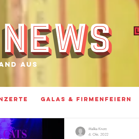
and aus
NZERTE
GALAS & FIRMENFEIERN
ARTY
FOTO SHOOTINGS & VIDEO D
Malika Knott
4. Okt. 2022