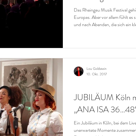
Das Rheingau Musik Festival gehö
Europas. Aber vor allem fühlt es
und nach Abenden, die sich ein kl
Lou Goldstein
10. Okt. 2017
CATS
JUBILÄUM Köln mi
„ANA ISA 36…48
Ein Jubiläum in Köln, bei dem Liv
unerwartete Momente zusammenk