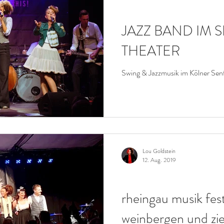
KONZERTE
E SWING MUSIK im Retro Pop Stil
JAZZ BAND IM
THEATER
HE INTELLIGENZ (KI)
Swing & Jazzmusik im Kölner Sen
Lou Goldstein
12. Aug. 2019
KONZERTE
rheingau musik fest
weinbergen und zi