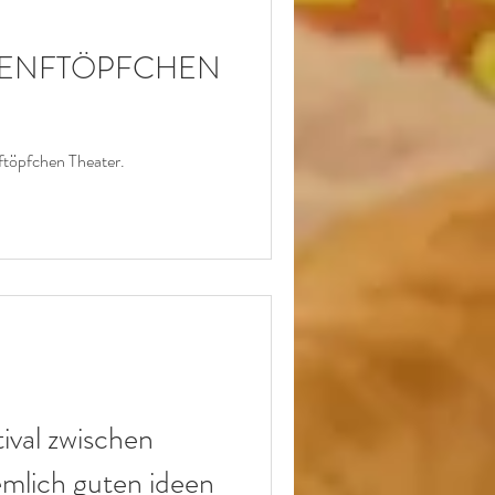
HOCHZEIT
 SENFTÖPFCHEN
ftöpfchen Theater.
ival zwischen
emlich guten ideen