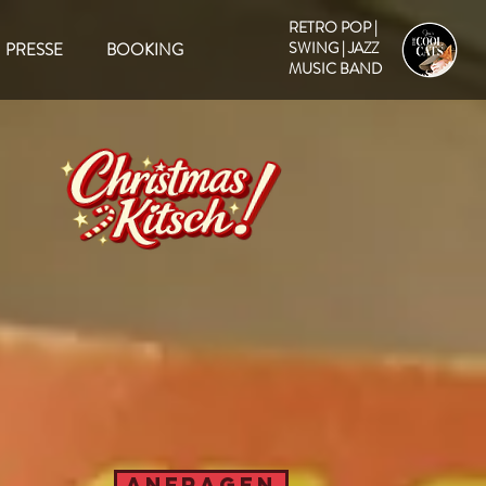
RETRO POP |
SWING | JAZZ
PRESSE
BOOKING
MUSIC BAND
ANFRAGEN