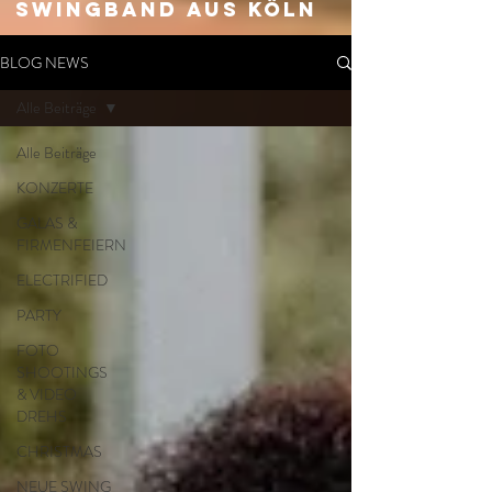
SWingband aus Köln
BLOG NEWS
Alle Beiträge
Alle Beiträge
KONZERTE
GALAS &
FIRMENFEIERN
ELECTRIFIED
PARTY
FOTO
SHOOTINGS
& VIDEO
DREHS
CHRISTMAS
NEUE SWING