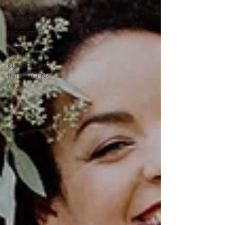
MUSIK im
Retro Pop Stil
HOCHZEIT
CATS
KÜNSTLICHE
INTELLIGENZ
(KI)