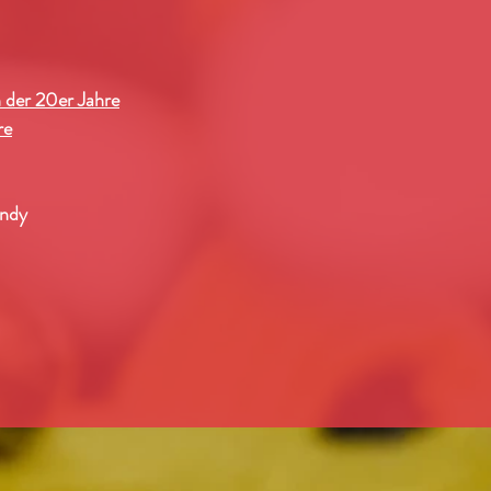
 der 20er Jahre
re
andy