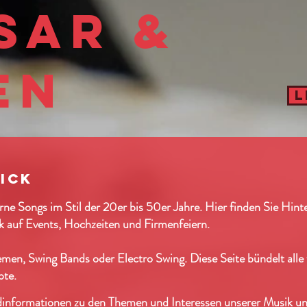
sar &
en
L
ick
ne Songs im Stil der 20er bis 50er Jahre. Hier finden Sie Hint
ik auf Events, Hochzeiten und Firmenfeiern.
en, Swing Bands oder Electro Swing. Diese Seite bündelt alle
pte.
dinformationen zu den Themen und Interessen unserer Musik u