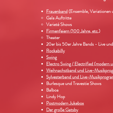
Frauenband
(Ensemble, Variationen
Gala Auftritte
Varieté Shows
Firmenfeiern (100 Jahre, etc.)
Theater
20er bis 50er Jahre Bands - Live und 
Rockabilly
Swing
Electro Swing / Electrified (modern u
Weihnachstband und Live-Musikpro
Sylvesterband und Live-Musikprogra
Burlesque und Travestie Shows
Balboa
Lindy Hop
Postmodern Jukebox
Der große Gatsby