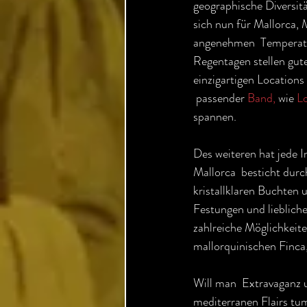
geographische Diversitä
sich nun für Mallorca, 
angenehmen  Temperatur
Regentagen stellen gut
einzigartigen Location
 passender 
Band,
 wie 
L
spannen.
Des weiteren hat jede In
Mallorca  besticht durc
kristallklaren Buchten 
Festungen und liebliche
zahlreiche Möglichkeite
mallorquinischen Finca,
Will man  Extravaganz u
mediterranen Flairs tu