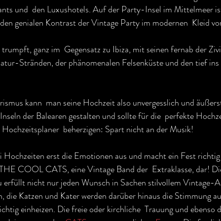
ants und  den Luxushotels. Auf der Party-Insel im Mittelmeer i
l den genialen Kontrast der Vintage Party im modernen  Kleid vo
umpft, ganz im  Gegensatz zu Ibiza, mit seinen fernab der Zivil
atur-Stränden, der phänomenalen Felsenküste und den tief ins 
smus kann  man seine Hochzeit also unvergesslich und äußerst 
seln der Balearen gestalten und sollte für die  perfekte Hochze
r Hochzeitsplaner  beherzigen: Spart nicht an der Musik! 
i Hochzeiten erst die Emotionen aus und macht ein Fest richtig 
s THE COOL CATS, eine Vintage Band der  Extraklasse, dar! D
erfüllt nicht nur jeden Wunsch in Sachen stilvollem Vintage-Au
, die Katzen und Kater werden darüber hinaus die Stimmung auf
ichtig einheizen. Die freie oder kirchliche  Trauung und ebenso 