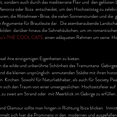
t, sondern auch durch das mediterrane Flair und  den gelösten 
Menorca oder Ibiza  entscheidet, um den Hochzeitstag zu zelebrie
en, die Mittelmeer-Brise, die vielen Sonnenstunden und die  g
e Argumente für Brautleute dar.  Die atemberaubende Landschaf
s bilden  darüber hinaus die Sahnehäubchen, um im romantischen
ou’s THE COOL CATS,
 einen adäquaten Rahmen um seine  Hoc
sel ihre einzigartigen Eigenheiten zu bieten.
h die wilde und unberührte Schönheit des Tramuntana  Gebirges,
und die kleinen ursprünglich  anmutenden Städte mit ihren histo
n  Kirchen. Sowohl für Naturliebhaber, als auch für Society Paare
n sich den Traum von einer unvergesslichen  Hochzeitsfeier auf 
 zu zweit am Strand oder  mit Meerblick im Gebirge zu erfüllen.
nd Glamour sollte man hingen in Richtung Ibiza blicken.  Inmit
mmelt sich hier die Prominenz in den  modernen und ausgefallen