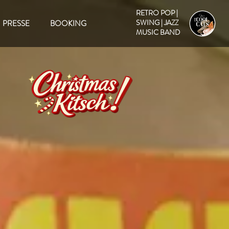
RETRO POP |
SWING | JAZZ
PRESSE
BOOKING
MUSIC BAND