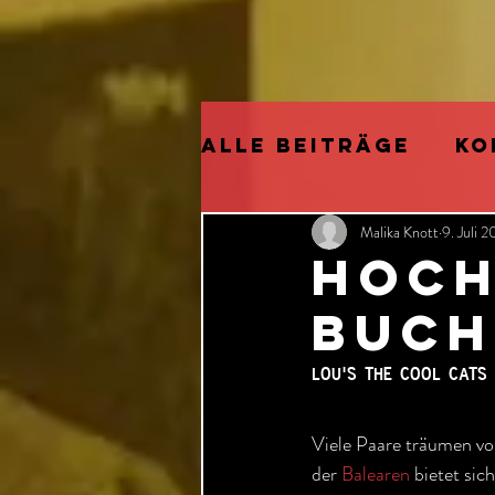
Alle Beiträge
KO
Malika Knott
9. Juli 
ELECTRIFIED
P
HOCH
BUCH
CHRISTMAS
NEU
lou's the cool cats
CATS
KÜNSTLIC
Viele Paare träumen vo
der 
Balearen
 bietet sic