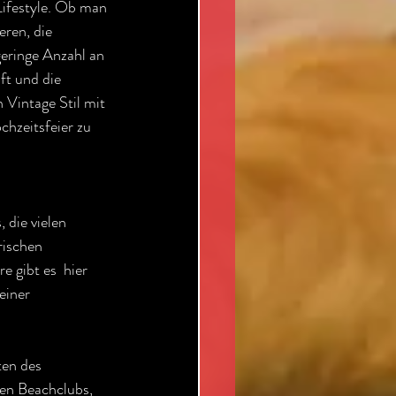
Lifestyle. Ob man 
ren, die 
eringe Anzahl an 
t und die 
 Vintage Stil mit 
hzeitsfeier zu 
 die vielen 
rischen 
 gibt es  hier 
einer 
 
ten des 
en Beachclubs, 