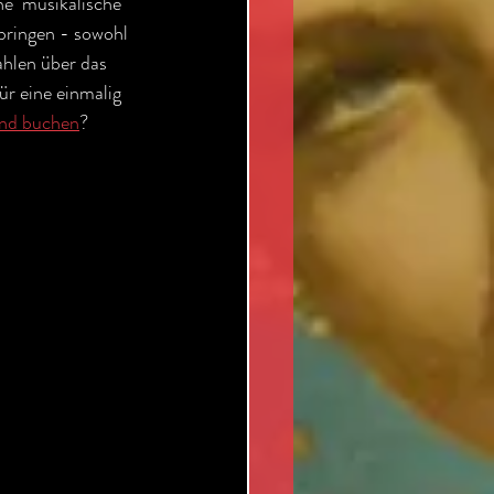
he  musikalische 
ringen - sowohl 
hlen über das  
 eine einmalig 
nd buchen
?