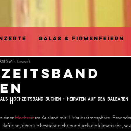
NZERTE
GALAS & FIRMENFEIERN
2023
2 Min. Lesezeit
ARTY
FOTO SHOOTINGS & VIDEO D
ZEITSBAND
EN
E SWING MUSIK im Retro Pop Stil
 als Hochzeitsband buchen _ heiraten auf den balearen
HE INTELLIGENZ (KI)
n einer 
Hochzeit
 im Ausland mit  Urlaubsatmosphäre. Besonders
h  dafür an, denn sie besticht nicht nur durch die klimatische, sow