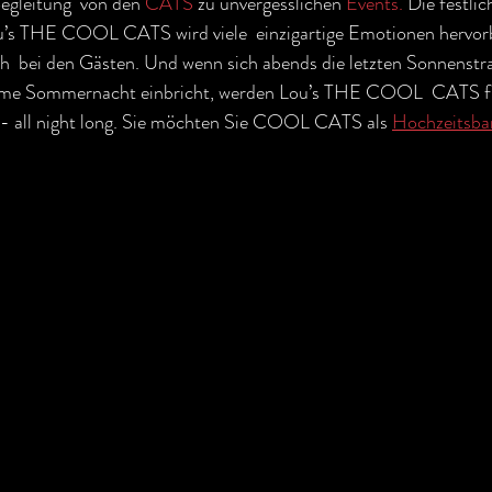
egleitung  von den 
CATS 
zu unvergesslichen 
Events.
 Die festlic
’s THE COOL CATS wird viele  einzigartige Emotionen hervorb
h  bei den Gästen. Und wenn sich abends die letzten Sonnenstra
rme Sommernacht einbricht, werden Lou’s THE COOL  CATS für
 - all night long. Sie möchten Sie COOL CATS als 
Hochzeitsba