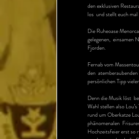
den exklusiven Restaur
los  und stellt euch ma
Die Ruheoase Menorca tr
gelegenen,  einsamen N
Fjorden.
Fernab vom Massentouri
den  atemberaubenden In
persönlichen Tipp viele
Denn die Musik löst  be
Wahl stellen also Lou’
rund um Oberkatze Lou 
phänomenalen  Frisuren
Hochzeitsfeier erst so r