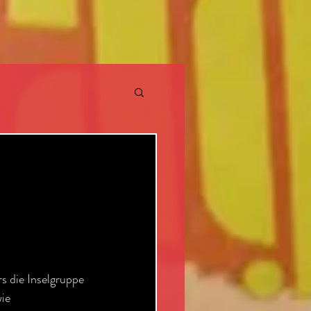
REHS
HOCHZEIT
 die Inselgruppe 
ie  