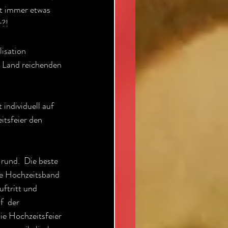
st immer etwas 
r?!
isation 
 Land reichenden 
individuell auf 
itsfeier den 
rund.  Die beste 
ie Hochzeitsband 
ftritt und 
  der 
die Hochzeitsfeier 