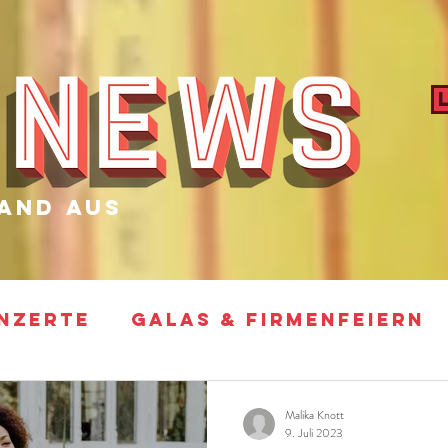
and aus
NZERTE
GALAS & FIRMENFEIERN
ARTY
FOTO SHOOTINGS & VIDEO D
Malika Knott
9. Juli 2023