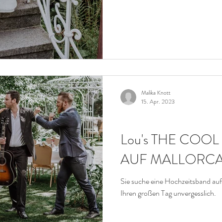
Malika Knott
15. Apr. 2023
HOCHZEIT
Lou's THE COOL
AUF MALLORC
Sie suche eine Hochzeitsband au
Ihren großen Tag unvergesslich.