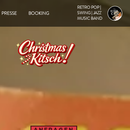
RETRO POP |
SWING | JAZZ
PRESSE
BOOKING
MUSIC BAND
ANFRAGEN